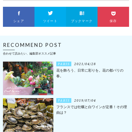
シェア
ツイート
ブックマーク
保存
RECOMMEND POST
合わせて読みたい、編集部オススメ記事
PARIS
2021/04/28
花を飾ろう、日常に彩りを。花の都パリの
春。
PARIS
2019/07/04
フランスでは牡蠣と白ワインが定番！その理
由は？