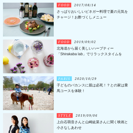
FOOD
2017/08/14
さっぱりおいしいビネガー料理で夏の元気を
チャージ！お酢づくしメニュー
FOOD
2019/09/02
北海道から届く美しいハーブティー
「Shirakaba lab」でリラックスタイムを
PARIS
2020/10/29
子どものバカンスに親は必死！？との家は乗
馬コースを体験！
STYLE
2019/09/06
上白石萌音さんと山崎紘菜さんに聞く映画と
小さなしあわせ