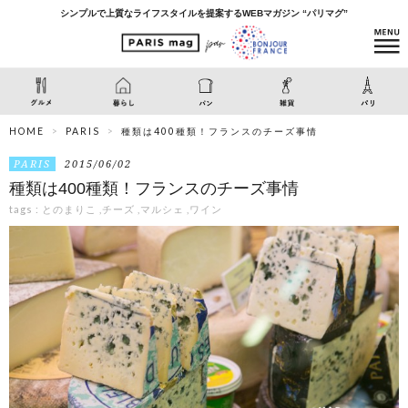
シンプルで上質なライフスタイルを提案するWEBマガジン “パリマグ”
HOME
PARIS
種類は400種類！フランスのチーズ事情
PARIS
2015/06/02
種類は400種類！フランスのチーズ事情
tags :
とのまりこ
,
チーズ
,
マルシェ
,
ワイン