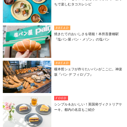
ちで楽しむタコスレシピ
BREAD
焼きたてのおいしさを堪能！本所吾妻橋駅
『塩パン屋 パン・メゾン』の塩パン
BREAD
榎本哲シェフが作りたいパンがここに。神楽
坂『パン デ フィロゾフ』
FOOD
シンプル＆おいしい！英国発ヴィクトリアケ
ーキ。都内の名店もご紹介