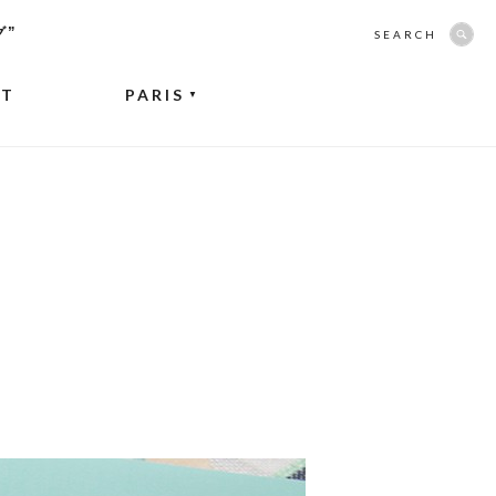
グ”
SEARCH
NT
PARIS
▼