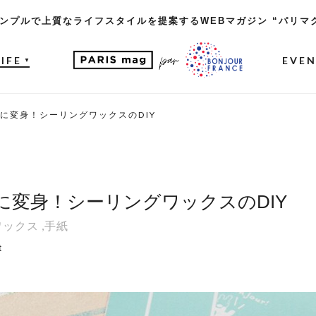
ンプルで上質なライフスタイルを提案するWEBマガジン “パリマ
LIFE
EVE
▼
に変身！シーリングワックスのDIY
に変身！シーリングワックスのDIY
ワックス
,
手紙
t