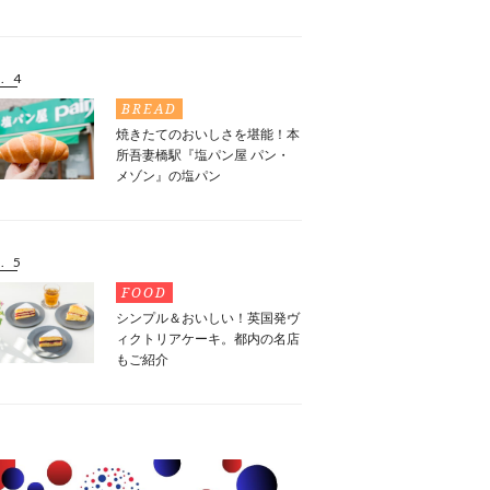
. 4
BREAD
焼きたてのおいしさを堪能！本
所吾妻橋駅『塩パン屋 パン・
メゾン』の塩パン
. 5
FOOD
シンプル＆おいしい！英国発ヴ
ィクトリアケーキ。都内の名店
もご紹介