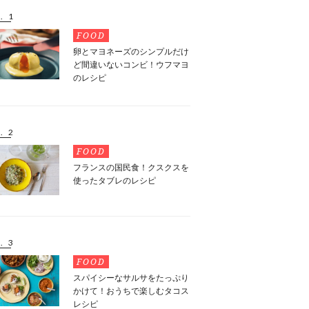
. 1
FOOD
卵とマヨネーズのシンプルだけ
ど間違いないコンビ！ウフマヨ
のレシピ
. 2
FOOD
フランスの国民食！クスクスを
使ったタブレのレシピ
. 3
FOOD
スパイシーなサルサをたっぷり
かけて！おうちで楽しむタコス
レシピ