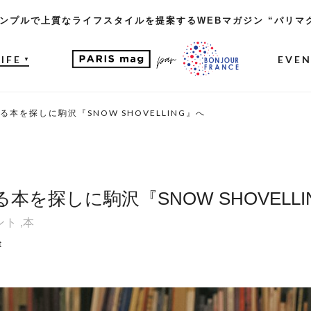
ンプルで上質なライフスタイルを提案するWEBマガジン “パリマ
LIFE
EVE
▼
本を探しに駒沢『SNOW SHOVELLING』へ
を探しに駒沢『SNOW SHOVELLI
ント
,
本
t