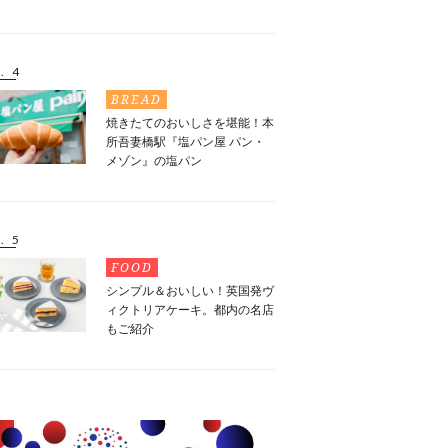
. 4
BREAD
焼きたてのおいしさを堪能！本
所吾妻橋駅『塩パン屋 パン・
メゾン』の塩パン
. 5
FOOD
シンプル＆おいしい！英国発ヴ
ィクトリアケーキ。都内の名店
もご紹介