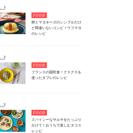
. 1
FOOD
卵とマヨネーズのシンプルだけ
ど間違いないコンビ！ウフマヨ
のレシピ
. 2
FOOD
フランスの国民食！クスクスを
使ったタブレのレシピ
. 3
FOOD
スパイシーなサルサをたっぷり
かけて！おうちで楽しむタコス
レシピ