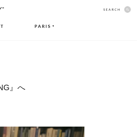
グ”
SEARCH
NT
PARIS
▼
NG』へ