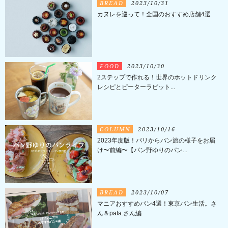
BREAD
2023/10/31
カヌレを巡って！全国のおすすめ店舗4選
FOOD
2023/10/30
2ステップで作れる！世界のホットドリンク
レシピとピーターラビット...
COLUMN
2023/10/16
2023年度版！パリからパン旅の様子をお届
け〜前編〜【パン野ゆりのパン...
BREAD
2023/10/07
マニアおすすめパン4選！東京パン生活。さ
ん＆pata.さん編