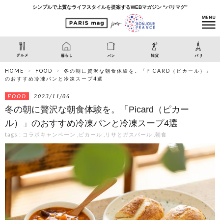
シンプルで上質なライフスタイルを提案するWEBマガジン “パリマグ”
HOME
FOOD
冬の朝に贅沢な朝食体験を。「PICARD（ピカール）」
のおすすめ冷凍パンと冷凍スープ4選
FOOD
2023/11/06
冬の朝に贅沢な朝食体験を。「Picard（ピカー
ル）」のおすすめ冷凍パンと冷凍スープ4選
tags :
コラボキャンペーン
,
ピカール
,
リサとガスパール
,
朝食