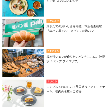
ちで楽しむタコスレシピ
BREAD
焼きたてのおいしさを堪能！本所吾妻橋駅
『塩パン屋 パン・メゾン』の塩パン
BREAD
榎本哲シェフが作りたいパンがここに。神楽
坂『パン デ フィロゾフ』
FOOD
シンプル＆おいしい！英国発ヴィクトリアケ
ーキ。都内の名店もご紹介