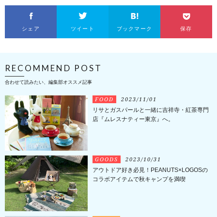
シェア
ツイート
ブックマーク
保存
RECOMMEND POST
合わせて読みたい、編集部オススメ記事
FOOD
2023/11/01
リサとガスパールと一緒に吉祥寺・紅茶専門
店『ムレスナティー東京』へ。
GOODS
2023/10/31
アウトドア好き必見！PEANUTS×LOGOSの
コラボアイテムで秋キャンプを満喫