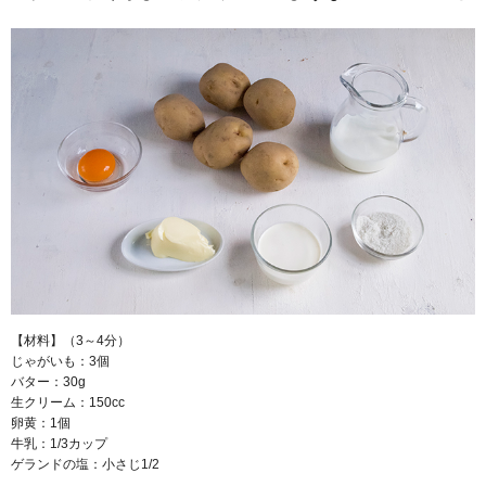
【材料】（3～4分）
じゃがいも：3個
バター：30g
生クリーム：150cc
卵黄：1個
牛乳：1/3カップ
ゲランドの塩：小さじ1/2