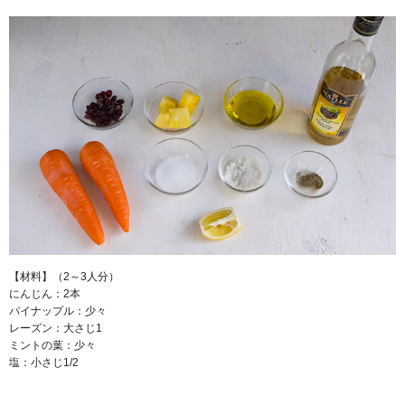
【材料】（2～3人分）
にんじん：2本
パイナップル：少々
レーズン：大さじ1
ミントの葉：少々
塩：小さじ1/2