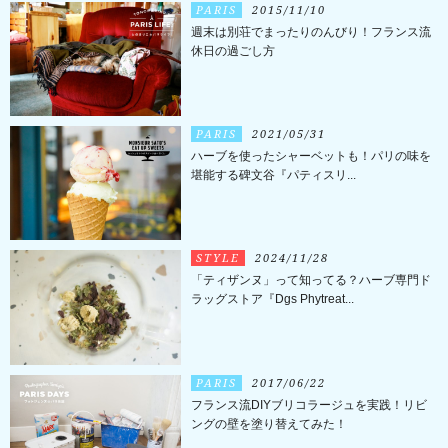
PARIS
2015/11/10
週末は別荘でまったりのんびり！フランス流
休日の過ごし方
PARIS
2021/05/31
ハーブを使ったシャーベットも！パリの味を
堪能する碑文谷『パティスリ...
STYLE
2024/11/28
「ティザンヌ」って知ってる？ハーブ専門ド
ラッグストア『Dgs Phytreat...
PARIS
2017/06/22
フランス流DIYブリコラージュを実践！リビ
ングの壁を塗り替えてみた！