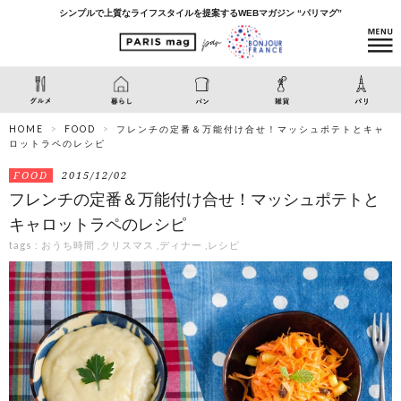
シンプルで上質なライフスタイルを提案するWEBマガジン “パリマグ”
HOME
FOOD
フレンチの定番＆万能付け合せ！マッシュポテトとキャ
ロットラペのレシピ
FOOD
2015/12/02
フレンチの定番＆万能付け合せ！マッシュポテトと
キャロットラペのレシピ
tags :
おうち時間
,
クリスマス
,
ディナー
,
レシピ