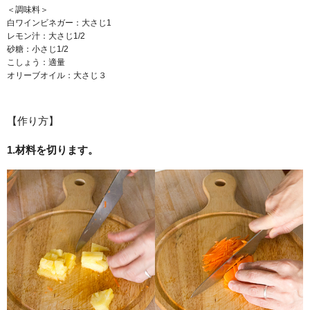
＜調味料＞
白ワインビネガー：大さじ1
レモン汁：大さじ1/2
砂糖：小さじ1/2
こしょう：適量
オリーブオイル：大さじ３
【作り方】
1.材料を切ります。