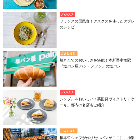
FOOD
フランスの国民食！クスクスを使ったタブレ
のレシピ
BREAD
焼きたてのおいしさを堪能！本所吾妻橋駅
『塩パン屋 パン・メゾン』の塩パン
FOOD
シンプル＆おいしい！英国発ヴィクトリアケ
ーキ。都内の名店もご紹介
BREAD
榎本哲シェフが作りたいパンがここに。神楽