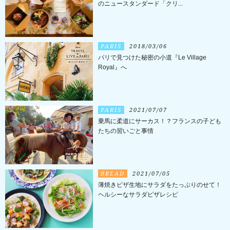
のニュースタンダード「クリ...
PARIS
2018/03/06
パリで見つけた秘密の小道『Le Village
Royal』へ
PARIS
2021/07/07
乗馬に柔道にサーカス！？フランスの子ども
たちの習いごと事情
BREAD
2021/07/05
薄焼きピザ生地にサラダをたっぷりのせて！
ヘルシーなサラダピザレシピ