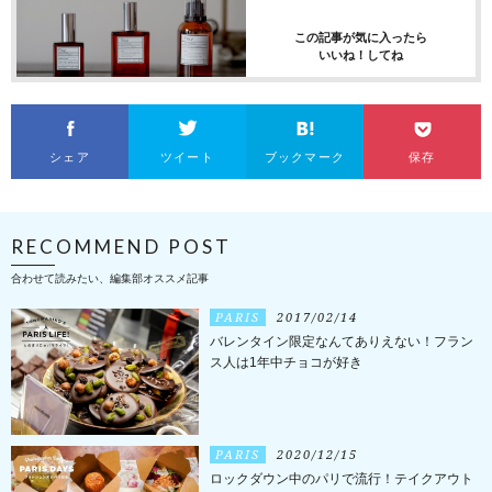
この記事が気に入ったら
いいね！してね
シェア
ツイート
ブックマーク
保存
RECOMMEND POST
合わせて読みたい、編集部オススメ記事
PARIS
2017/02/14
バレンタイン限定なんてありえない！フラン
ス人は1年中チョコが好き
PARIS
2020/12/15
ロックダウン中のパリで流行！テイクアウト