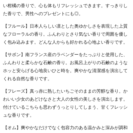
い柑橘の香りで、心も体もリフレッシュできます。すっきりし
た香りで、男性へのプレゼントにも◎。
【フルール】日本人らしい凛とした奥ゆかしさを表現した上質
なフローラルの香り。ふんわりとさり気ない香りで周囲を優し
く包み込みます。どんな人からも好かれる心地よい香りです。
【サボン】南フランス産のラベンダーをたっぷりと使用した、
ふんわりと柔らかな石鹸の香り。お風呂上がりの石鹸のような
ホッと安らげる心地良いひと時を。爽やかな清潔感を演出して
くれる自然な香りです。
【フレーズ】真っ赤に熟したいちごそのままの芳醇な香り。か
わいい少女のあどけなさと大人の女性の美しさを演出します。
付けているこちらも思わずうっとりしてしまう、甘くフレッシ
ュな香りです。
【オム】爽やかなだけでなく包容力のある温かみと深みが調和