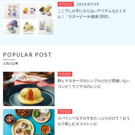
STYLE
2023/07/19
ここでしか手に入らないアイテムもたくさ
ん！「スヌーピー in 銀座 2023...
POPULAR POST
人気の記事
FOOD
卵とマヨネーズのシンプルだけど間違いない
コンビ！ウフマヨのレシピ
FOOD
スパイシーなサルサをたっぷりかけて！おう
ちで楽しむタコスレシピ