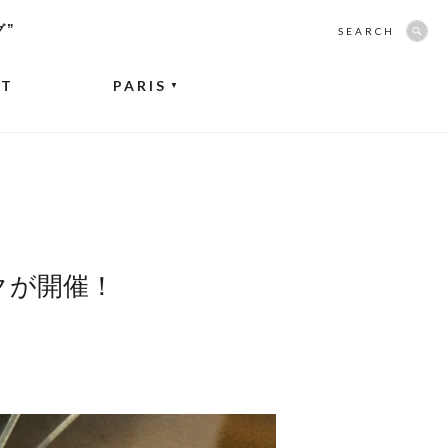
グ”
SEARCH
NT
PARIS
▼
クが開催！