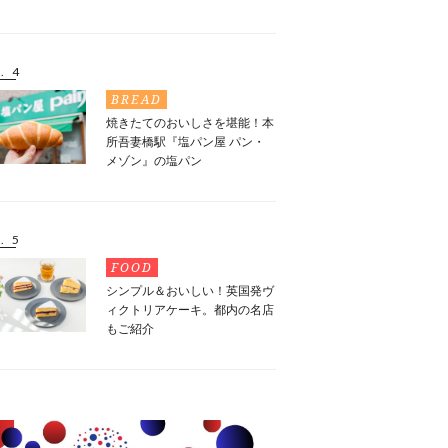
. 4
BREAD
焼きたてのおいしさを堪能！本
所吾妻橋駅『塩パン屋 パン・
メゾン』の塩パン
. 5
FOOD
シンプル＆おいしい！英国発ヴ
ィクトリアケーキ。都内の名店
もご紹介