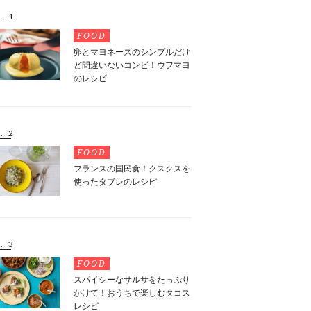
. 1
FOOD
卵とマヨネーズのシンプルだけ
ど間違いないコンビ！ウフマヨ
のレシピ
. 2
FOOD
フランスの国民食！クスクスを
使ったタブレのレシピ
. 3
FOOD
スパイシーなサルサをたっぷり
かけて！おうちで楽しむタコス
レシピ