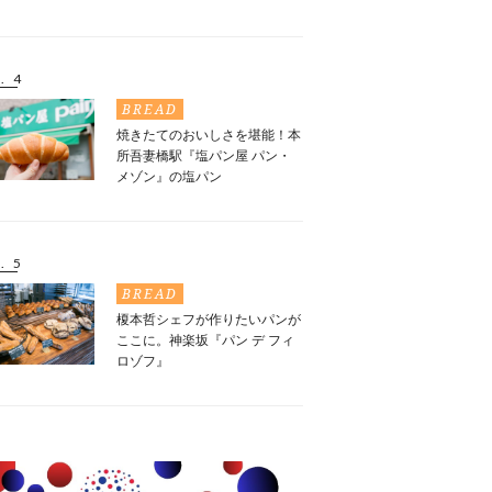
. 4
BREAD
焼きたてのおいしさを堪能！本
所吾妻橋駅『塩パン屋 パン・
メゾン』の塩パン
. 5
BREAD
榎本哲シェフが作りたいパンが
ここに。神楽坂『パン デ フィ
ロゾフ』