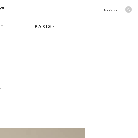
グ”
SEARCH
NT
PARIS
▼
料