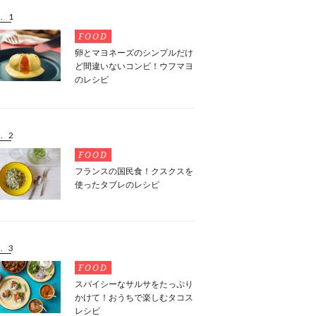
. 1
FOOD
卵とマヨネーズのシンプルだけ
ど間違いないコンビ！ウフマヨ
のレシピ
. 2
FOOD
フランスの国民食！クスクスを
使ったタブレのレシピ
. 3
FOOD
スパイシーなサルサをたっぷり
かけて！おうちで楽しむタコス
レシピ