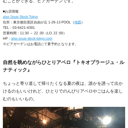
むことができる、ビアガーデンです。
■お店情報
also Soup Stock Tokyo
住所：東京都目黒区自由が丘 1-26-13 POOL（
地図
）
TEL：03-6421-4391
営業時間：11:30 ～ 22 :30（LO. 22 :00）
HP：
also.soup-stock-tokyo.com
※ビアガーデンはお電話にて要予約となります。
自然を眺めながらひとりアペロ『トキオプラージュ・ル
ナティック』
ちょっと寄り道して帰りたくなる夏の夜は、誰かを誘って出か
けるのもいいけれど、ひとりでのんびりアペロやごはんを楽し
むのもいいもの。