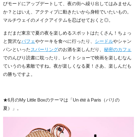
びモードにアップデートして、夜の街へ繰り出してはみません
か？とはいえ、アクティブに動きたいから身軽でいたいもの。
マルチウェイのメイクアイテムを忍ばせておくと◎。
まだまだ東京で夏の夜を楽しめるスポットはたくさん！ちょっ
と贅沢な
パフェ
やケーキを食べに行ったり、
シードル
やシャン
パンといった
スパーリング
のお酒を楽しんだり、
秘密のカフェ
でのんびり読書に耽ったり、レイトショーで映画を楽しむなん
ていうのも素敵ですね。夜が楽しくなる夏！さあ、楽しんだも
の勝ちですよ。
★6月のMy Little Boxのテーマは「Un été à Paris（パリの
夏）」。