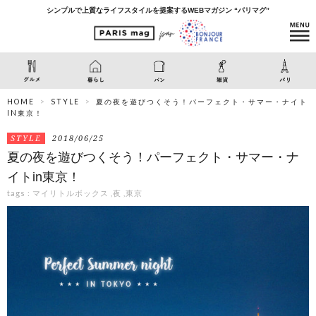
シンプルで上質なライフスタイルを提案するWEBマガジン “パリマグ”
HOME
STYLE
夏の夜を遊びつくそう！パーフェクト・サマー・ナイト
IN東京！
STYLE
2018/06/25
夏の夜を遊びつくそう！パーフェクト・サマー・ナ
イトin東京！
tags :
マイリトルボックス
,
夜
,
東京