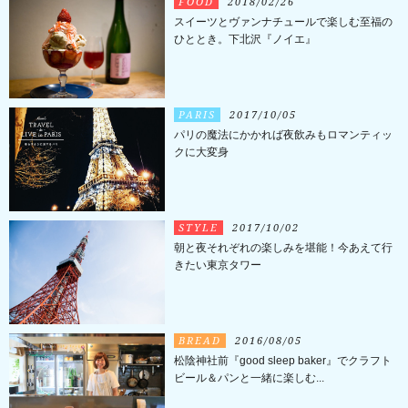
FOOD
2018/02/26
スイーツとヴァンナチュールで楽しむ至福の
ひととき。下北沢『ノイエ』
PARIS
2017/10/05
パリの魔法にかかれば夜飲みもロマンティッ
クに大変身
STYLE
2017/10/02
朝と夜それぞれの楽しみを堪能！今あえて行
きたい東京タワー
BREAD
2016/08/05
松陰神社前『good sleep baker』でクラフト
ビール＆パンと一緒に楽しむ...