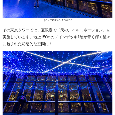
（
C
）
TOKYO TOWER
その東京タワーでは、夏限定で「天の川イルミネーション」を
実施しています。地上150mのメインデッキ1階が青く輝く星々
に包まれた幻想的な空間に！