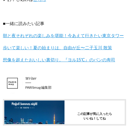
■一緒に読みたい記事
朝と夜それぞれの楽しみを堪能！今あえて行きたい東京タワー
歩いて楽しい！夏の始まりは、自由が丘〜二子玉川 散策
想像を超えたおいしい裏切り。『ヨル15℃』のパンの寿司
Writer
PARISmag 編集部
この記事が気に入ったら
いいね！してね