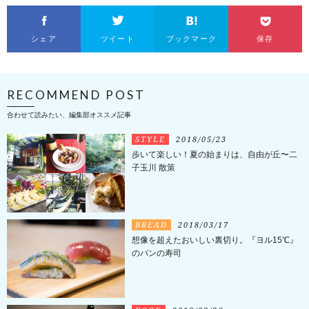
シェア
ツイート
ブックマーク
保存
RECOMMEND POST
合わせて読みたい、編集部オススメ記事
STYLE
2018/05/23
歩いて楽しい！夏の始まりは、自由が丘〜二
子玉川 散策
BREAD
2018/03/17
想像を超えたおいしい裏切り。『ヨル15℃』
のパンの寿司