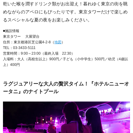
乾いた喉を潤すドリンク類がお出迎え！暮れゆく東京の街を眺
めながらのアペロにもぴったりです。東京タワーだけで楽しめ
るスペシャルな夏の夜をお楽しみください。
■施設情報
東京タワー 大展望台
住所：東京都港区芝公園4-2-8（
地図
）
TEL：03-3433-5111
営業時間：9:00～23:00（最終入場 22:30）
入場料：大人（高校生以上）900円／子ども（小中学生）500円／幼児（4歳以
上）400円
ラグジュアリーな大人の贅沢タイム！『ホテルニューオ
ータニ』のナイトプール