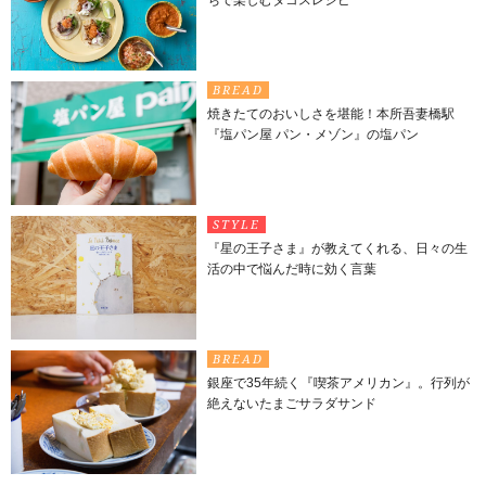
BREAD
焼きたてのおいしさを堪能！本所吾妻橋駅
『塩パン屋 パン・メゾン』の塩パン
STYLE
『星の王子さま』が教えてくれる、日々の生
活の中で悩んだ時に効く言葉
BREAD
銀座で35年続く『喫茶アメリカン』。行列が
絶えないたまごサラダサンド