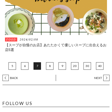
FOOD
2024/02/08
【スープが自慢のお店】あたたかくて優しいスープに出合えるお
店5選
5
6
7
8
9
20
30
40
BACK
NEXT
FOLLOW US