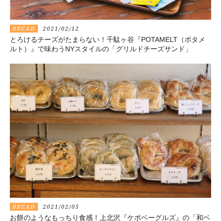
BREAD
2021/02/12
とろけるチーズがたまらない！千駄ヶ谷『POTAMELT（ポタメ
ルト）』で味わうNYスタイルの「グリルドチーズサンド」
BREAD
2021/02/05
お餅のようなもっちり食感！上北沢『ケポベーグルズ』の「和ベ