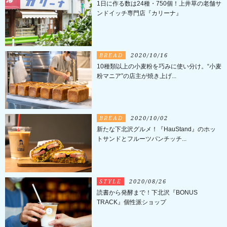
1日に作る数は24種・750個！上井草の老舗サ
ンドイッチ専門店『カリーナ』
BREAD
2020/10/16
10種類以上の小麦粉を巧みに使い分け。“小麦
粉マニア”の店主が焼き上げ...
BREAD
2020/10/02
新たな下北沢グルメ！『HauStand』のホッ
トサンドとフルーツパンチッチ...
STYLE
2020/08/26
読書から発酵まで！下北沢『BONUS
TRACK』個性派ショップ