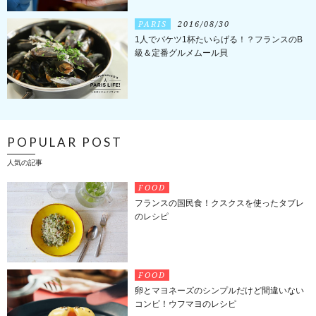
PARIS
2016/08/30
1人でバケツ1杯たいらげる！？フランスのB
級＆定番グルメムール貝
POPULAR POST
人気の記事
FOOD
フランスの国民食！クスクスを使ったタブレ
のレシピ
FOOD
卵とマヨネーズのシンプルだけど間違いない
コンビ！ウフマヨのレシピ