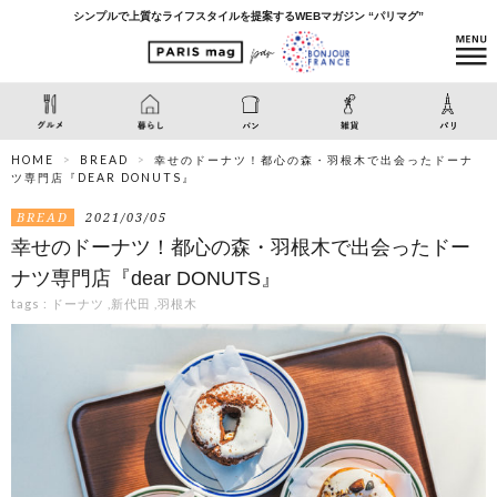
シンプルで上質なライフスタイルを提案するWEBマガジン “パリマグ”
HOME
BREAD
幸せのドーナツ！都心の森・羽根木で出会ったドーナ
ツ専門店『DEAR DONUTS』
BREAD
2021/03/05
幸せのドーナツ！都心の森・羽根木で出会ったドー
ナツ専門店『dear DONUTS』
tags :
ドーナツ
,
新代田
,
羽根木