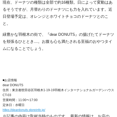
現在、ドーナツの種類は全部で約16種類。日によって変動はあ
るそうですが、月替わりのドーナツにも力を入れています。近
日登場予定は、オレンジとホワイトチョコのドーナツとのこ
と。
緑豊かな羽根木の街で、『dear DONUTS』の揚げたてドーナツ
を頬張るひととき…。お腹も心も満たされる至福のおやつタイ
ムになることでしょう。
■お店情報
dear DONUTS
住所：東京都世田谷区羽根木1-19-19羽根木インターナショナルガーデンハウス
CT-03
営業時間：11:00〜17:00
定休日：水曜日
https://deardonuts.storeinfo.jp/
※記事の内容は取材当時のものです。 最新の情報は、お店の