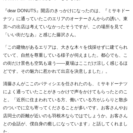
『dear DONUTS』開店のきっかけになったのは、『ミサキドー
ナツ』に通っていたこのエリアのオーナーさんからの誘い。東
京への出店は考えていなかったそうですが、この場所を見て
「いい街だなあ」と感じた藤沢さん。
「この建物があるエリアは、大きな木々を伐採せずに建てられ
ていて、自然を尊重している様子が伺えました。都心でも、こ
の街だけ景色も空気も違う――夏場はここだけ涼しく感じるほ
どです。その魅力に惹かれて出店を決意しました」。
清藤さんがここのパティシエを任されたのも、ミサキドーナツ
によく通っていたことがきっかけで声をかけてもらったとのこ
と。「近所に住まわれている方、働いている方がふらりと散歩
のついでに立ち寄ってくださることが多いです。お客さんやお
店同士の距離が近いのも羽根木ならではでしょうか。お客さん
との会話が、僕自身の癒しになっています」と話してくれまし
た。