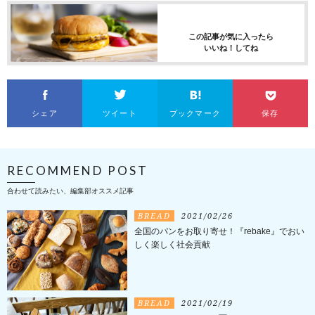
この記事が気に入ったら
いいね！してね
シェア
ツイート
ブックマーク
保存
RECOMMEND POST
合わせて読みたい、編集部オススメ記事
BREAD
2021/02/26
全国のパンをお取り寄せ！『rebake』でおい
しく楽しく社会貢献
BREAD
2021/02/19