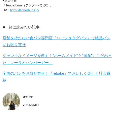
■お店情報
『Tenderbuns（テンダーバンズ）』
HP：
https://tenderbuns.jp/
■一緒に読みたい記事
店舗を持たない食パン専門店『ハッシュタグパン』で絶品パン
をお取り寄せ
ジャンクなイメージを覆す！“ホームメイド”と“国産”にこだわっ
た『コーラとハンバーガー』
全国のパンをお取り寄せ！『rebake』でおいしく楽しく社会貢
献
Writer
YUKA SATO