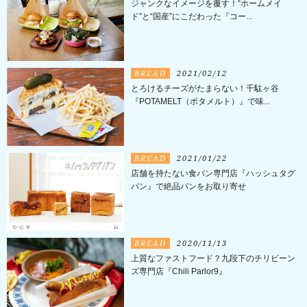
ジャンクなイメージを覆す！“ホームメイ
ド”と“国産”にこだわった『コー...
BREAD
2021/02/12
とろけるチーズがたまらない！千駄ヶ谷
『POTAMELT（ポタメルト）』で味...
BREAD
2021/01/22
店舗を持たない食パン専門店『ハッシュタグ
パン』で絶品パンをお取り寄せ
BREAD
2020/11/13
上質なファストフード？九段下のチリビーン
ズ専門店『Chili Parlor9』