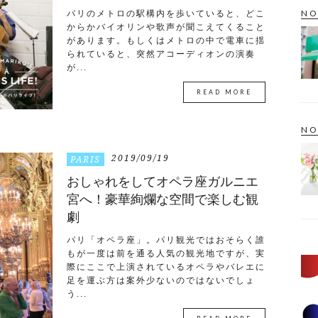
NO
パリのメトロの駅構内を歩いていると、どこ
からかバイオリンや歌声が聞こえてくること
があります。もしくはメトロの中で電車に揺
られていると、突然アコーディオンの演奏
が...
READ MORE
NO
2019/09/19
PARIS
おしゃれをしてオペラ座ガルニエ
宮へ！豪華絢爛な空間で楽しむ観
劇
パリ「オペラ座」。パリ観光ではおそらく誰
もが一度は前を通る人気の観光地ですが、実
際にここで上演されているオペラやバレエに
足を運ぶ方は案外少ないのではないでしょ
う...