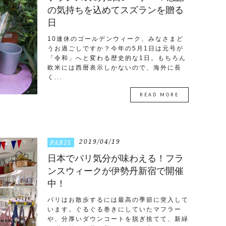
の気持ちを込めてスズランを贈る
日
10連休のゴールデンウィーク、みなさまど
うお過ごしですか？今年の5月1日は元号が
「令和」へと変わる歴史的な1日。もちろん
欧米には西暦表示しかないので、海外に長
く...
READ MORE
2019/04/19
PARIS
日本でパリ気分が味わえる！フラ
ンスウィークが伊勢丹新宿で開催
中！
パリはお散歩するには最高の季節に突入して
います。ぐるぐる巻きにしていたマフラー
や、分厚いダウンコートを脱ぎ捨てて、新緑