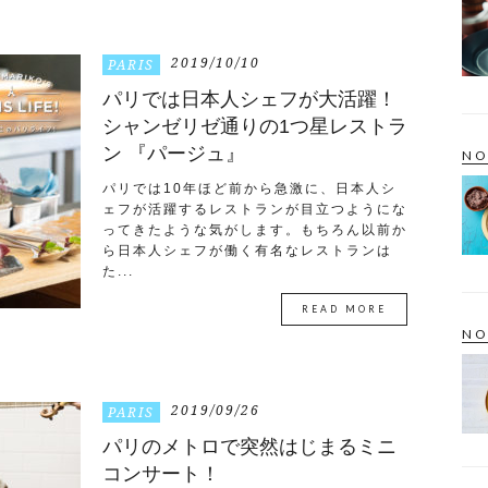
2019/10/10
PARIS
パリでは日本人シェフが大活躍！
シャンゼリゼ通りの1つ星レストラ
ン 『パージュ』
NO
パリでは10年ほど前から急激に、日本人シ
ェフが活躍するレストランが目立つようにな
ってきたような気がします。もちろん以前か
ら日本人シェフが働く有名なレストランは
た...
READ MORE
NO
2019/09/26
PARIS
パリのメトロで突然はじまるミニ
コンサート！