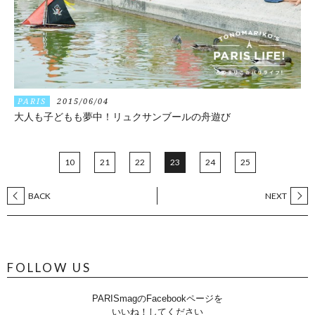
PARIS
2015/06/04
大人も子どもも夢中！リュクサンブールの舟遊び
10
21
22
23
24
25
BACK
NEXT
FOLLOW US
PARISmagのFacebookページを
いいね！してください