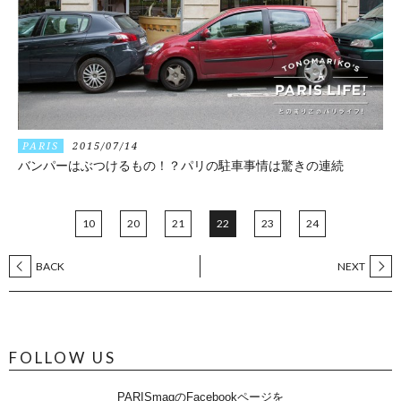
PARIS
2015/07/14
バンパーはぶつけるもの！？パリの駐車事情は驚きの連続
10
20
21
22
23
24
BACK
NEXT
FOLLOW US
PARISmagのFacebookページを