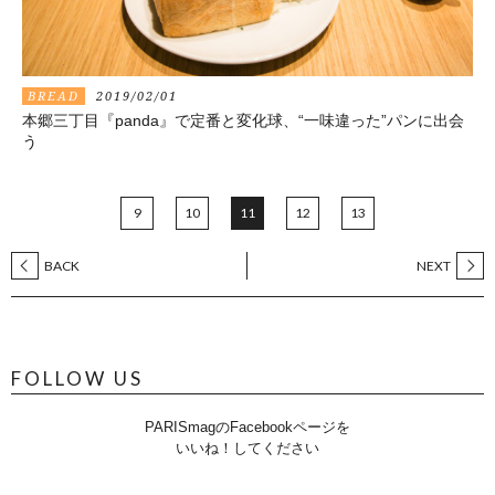
BREAD
2019/02/01
本郷三丁目『panda』で定番と変化球、“一味違った”パンに出会
う
9
10
11
12
13
BACK
NEXT
FOLLOW US
PARISmagのFacebookページを
いいね！してください