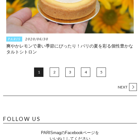
PARIS
2020/06/30
爽やかレモンで暑い季節にぴったり！パリの夏を彩る個性豊かな
タルトシトロン
1
2
3
4
5
NEXT
FOLLOW US
PARISmagのFacebookページを
いいね！してください