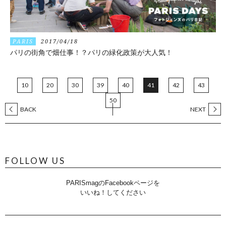
PARIS
2017/04/18
パリの街角で畑仕事！？パリの緑化政策が大人気！
10
20
30
39
40
41
42
43
50
BACK
NEXT
FOLLOW US
PARISmagのFacebookページを
いいね！してください