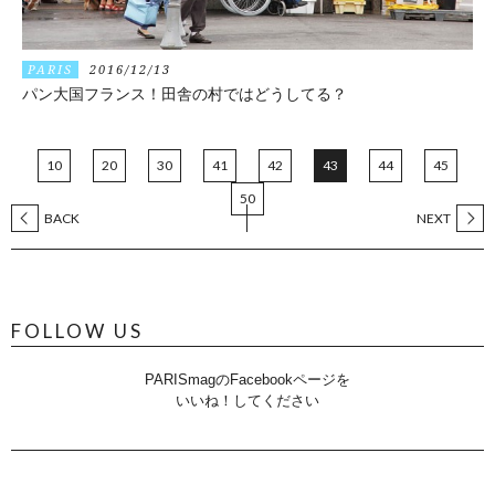
PARIS
2016/12/13
パン大国フランス！田舎の村ではどうしてる？
10
20
30
41
42
43
44
45
50
BACK
NEXT
FOLLOW US
PARISmagのFacebookページを
いいね！してください