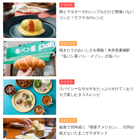
FOOD
卵とマヨネーズのシンプルだけど間違いない
コンビ！ウフマヨのレシピ
BREAD
焼きたてのおいしさを堪能！本所吾妻橋駅
『塩パン屋 パン・メゾン』の塩パン
FOOD
スパイシーなサルサをたっぷりかけて！おう
ちで楽しむタコスレシピ
BREAD
銀座で35年続く『喫茶アメリカン』。行列が
絶えないたまごサラダサンド