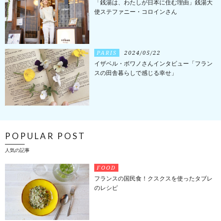
「銭湯は、わたしが日本に住む理由」銭湯大
使ステファニー・コロインさん
PARIS
2024/05/22
イザベル・ボワノさんインタビュー「フラン
スの田舎暮らしで感じる幸せ」
POPULAR POST
人気の記事
FOOD
フランスの国民食！クスクスを使ったタブレ
のレシピ