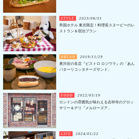
STYLE
2023/08/31
帝国ホテル 東京限定！料理長スヌーピーのレ
ストラン＆宿泊プラン
BREAD
2019/11/29
奥渋谷の名店『ビストロ ロジウラ』の「あん
バターリコッタチーズサンド」
FOOD
2022/05/19
ロンドンの雰囲気が味わえる吉祥寺のグロッ
サリー＆デリ『メルローズア...
LIFE
2024/01/22