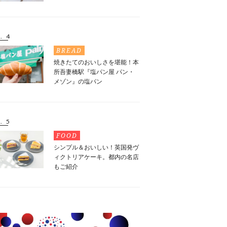
. 4
BREAD
焼きたてのおいしさを堪能！本
所吾妻橋駅『塩パン屋 パン・
メゾン』の塩パン
. 5
FOOD
シンプル＆おいしい！英国発ヴ
ィクトリアケーキ。都内の名店
もご紹介