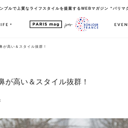
ンプルで上質なライフスタイルを提案するWEBマガジン “パリマ
LIFE
EVE
▼
鼻が高い＆スタイル抜群！
鼻が高い＆スタイル抜群！
t