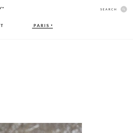
グ”
SEARCH
NT
PARIS
▼