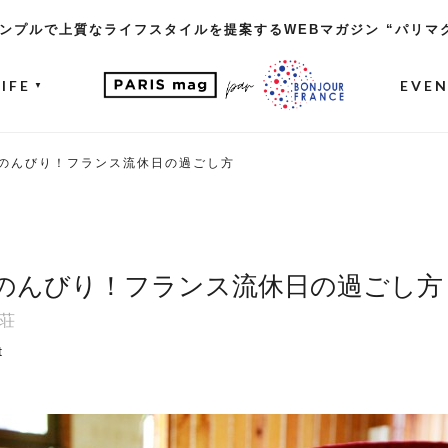
ンプルで上質なライフスタイルを提案するWEBマガジン “パリマ
LIFE
EVE
▼
のんびり！フランス流休日の過ごし方
のんびり！フランス流休日の過ごし方
荘
t