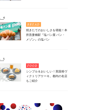
. 4
BREAD
焼きたてのおいしさを堪能！本
所吾妻橋駅『塩パン屋 パン・
メゾン』の塩パン
. 5
FOOD
シンプル＆おいしい！英国発ヴ
ィクトリアケーキ。都内の名店
もご紹介