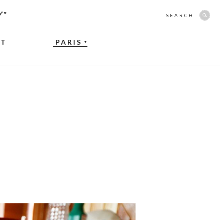
グ”
SEARCH
NT
PARIS
▼