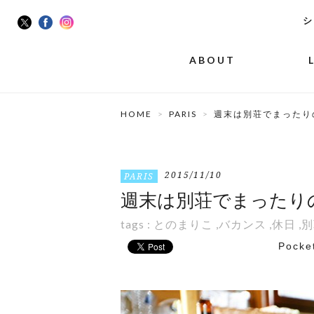
シ
ABOUT
HOME
PARIS
週末は別荘でまったり
2015/11/10
PARIS
週末は別荘でまったり
tags :
とのまりこ
,
バカンス
,
休日
,
別
Pocke