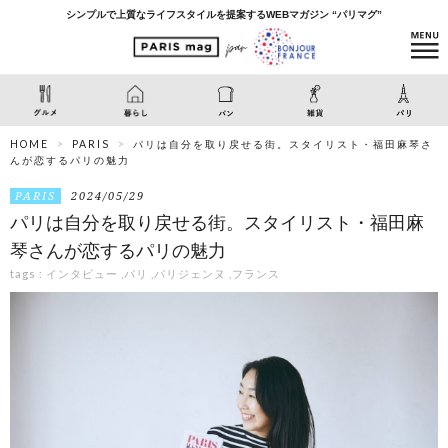
シンプルで上質なライフスタイルを提案するWEBマガジン “パリマグ”
HOME
PARIS
パリは自分を取り戻せる街。スタイリスト・福田麻琴さ
んが恋するパリの魅力
PARIS
2024/05/29
パリは自分を取り戻せる街。スタイリスト・福田麻
琴さんが恋するパリの魅力
tags :
インタビュー
,
パリ
,
パリジェンヌ
,
フランス