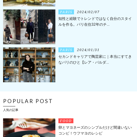
PARIS
2024/02/07
知性と経験でトレンドではなく自分のスタイ
ルを作る。パリ在住32年のチ...
PARIS
2024/01/31
セカンドキャリアで陶芸家に｜本当にすてき
なパリのひと【レア・バルダ...
POPULAR POST
人気の記事
FOOD
卵とマヨネーズのシンプルだけど間違いない
コンビ！ウフマヨのレシピ