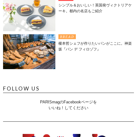
シンプル＆おいしい！英国発ヴィクトリアケ
ーキ。都内の名店もご紹介
BREAD
榎本哲シェフが作りたいパンがここに。神楽
坂『パン デ フィロゾフ』
FOLLOW US
PARISmagのFacebookページを
いいね！してください