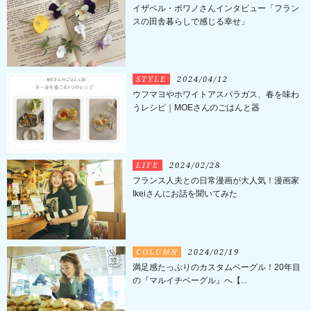
イザベル・ボワノさんインタビュー「フラン
スの田舎暮らしで感じる幸せ」
STYLE
2024/04/12
ウフマヨやホワイトアスパラガス、春を味わ
うレシピ｜MOEさんのごはんと器
LIFE
2024/02/28
フランス人夫との日常漫画が大人気！漫画家
Ikeiさんにお話を聞いてみた
COLUMN
2024/02/19
満足感たっぷりのカスタムベーグル！20年目
の『マルイチベーグル』へ【...