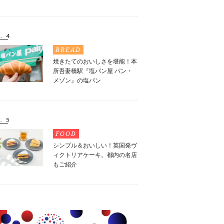
. 4
BREAD
焼きたてのおいしさを堪能！本
所吾妻橋駅『塩パン屋 パン・
メゾン』の塩パン
. 5
FOOD
シンプル＆おいしい！英国発ヴ
ィクトリアケーキ。都内の名店
もご紹介