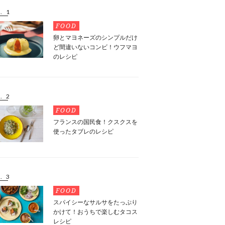
. 1
FOOD
卵とマヨネーズのシンプルだけ
ど間違いないコンビ！ウフマヨ
のレシピ
. 2
FOOD
フランスの国民食！クスクスを
使ったタブレのレシピ
. 3
FOOD
スパイシーなサルサをたっぷり
かけて！おうちで楽しむタコス
レシピ