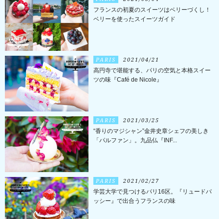
フランスの初夏のスイーツはベリーづくし！
ベリーを使ったスイーツガイド
PARIS
2021/04/21
高円寺で堪能する、パリの空気と本格スイー
ツの味『Café de Nicole』
PARIS
2021/03/25
“香りのマジシャン”金井史章シェフの美しき
「パルファン」。九品仏『INF...
PARIS
2021/02/27
学芸大学で見つけるパリ16区。『リュードパ
ッシー』で出合うフランスの味