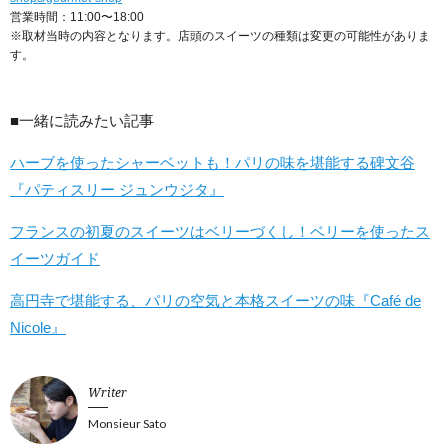
営業時間：11:00〜18:00
※取材当時の内容となります。店頭のスイーツの種類は変更の可能性がありま
す。
■一緒に読みたい記事
ハーブを使ったシャーベットも！パリの味を堪能する碑文谷
『パティスリー ジュンウジタ』
フランスの初夏のスイーツはベリーづくし！ベリーを使ったス
イーツガイド
高円寺で堪能する、パリの空気と本格スイーツの味『Café de
Nicole』
Writer
Monsieur Sato