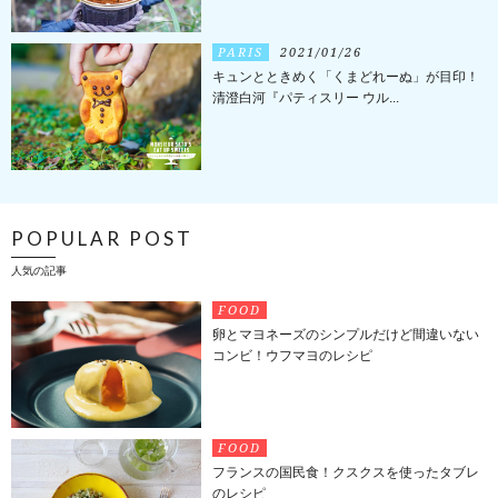
PARIS
2021/01/26
キュンとときめく「くまどれーぬ」が目印！
清澄白河『パティスリー ウル...
POPULAR POST
人気の記事
FOOD
卵とマヨネーズのシンプルだけど間違いない
コンビ！ウフマヨのレシピ
FOOD
フランスの国民食！クスクスを使ったタブレ
のレシピ