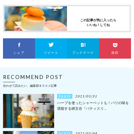
この記事が気に入ったら
いいね！してね
シェア
ツイート
ブックマーク
保存
RECOMMEND POST
合わせて読みたい、編集部オススメ記事
PARIS
2021/05/31
ハーブを使ったシャーベットも！パリの味を
堪能する碑文谷『パティスリ...
PARIS
2021/05/04