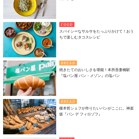
FOOD
スパイシーなサルサをたっぷりかけて！おう
ちで楽しむタコスレシピ
BREAD
焼きたてのおいしさを堪能！本所吾妻橋駅
『塩パン屋 パン・メゾン』の塩パン
BREAD
榎本哲シェフが作りたいパンがここに。神楽
坂『パン デ フィロゾフ』