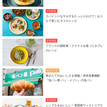
FOOD
スパイシーなサルサをたっぷりかけて！おう
ちで楽しむタコスレシピ
FOOD
フランスの国民食！クスクスを使ったタブレ
のレシピ
BREAD
焼きたてのおいしさを堪能！本所吾妻橋駅
『塩パン屋 パン・メゾン』の塩パン
FOOD
シンプル＆おいしい！英国発ヴィクトリアケ