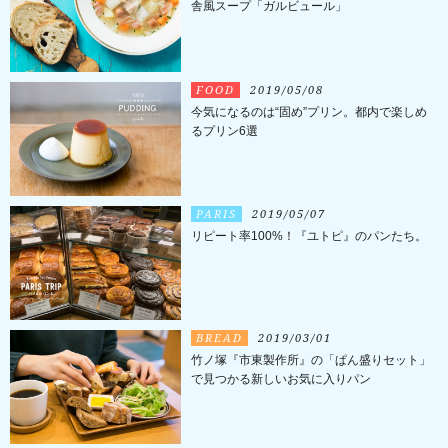
舎風スープ「ガルビュール」
FOOD
2019/05/08
今気になるのは“固め”プリン。都内で楽しめ
るプリン6選
PARIS
2019/05/07
リピート率100%！『ユトピ』のパンたち。
BREAD
2019/03/01
竹ノ塚『市東製作所』の「ぱん盛りセット」
で見つかる新しいお気に入りパン