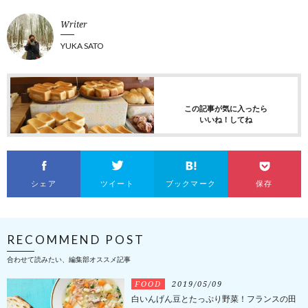
Writer
YUKA SATO
この記事が気に入ったら
いいね！してね
シェア
ツイート
ブックマーク
保存
RECOMMEND POST
合わせて読みたい、編集部オススメ記事
FOOD
2019/05/09
白いんげん豆とたっぷり野菜！フランスの田