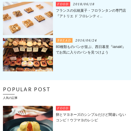
FOOD
2018/06/18
フランスの伝統菓子・フロランタンの専門店
『アトリエ ド フロレンティ...
BREAD
2016/06/24
80種類ものパンが並ぶ、西日暮里『ianak!』
でお気に入りのパンを見つけよう
POPULAR POST
人気の記事
FOOD
卵とマヨネーズのシンプルだけど間違いない
コンビ！ウフマヨのレシピ