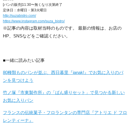
[パンの販売]11:30〜無くなり次第終了
定休日：水曜日・第3火曜日
http://suzabistro.com/
https://www.instagram.com/suza_bistro/
※記事の内容は取材当時のものです。 最新の情報は、お店の
HP、SNSなどをご確認ください。
■一緒に読みたい記事
80種類ものパンが並ぶ、西日暮里『ianak!』でお気に入りのパ
ンを見つけよう
竹ノ塚『市東製作所』の「ぱん盛りセット」で見つかる新しい
お気に入りパン
フランスの伝統菓子・フロランタンの専門店『アトリエ ド フロ
レンティーナ』