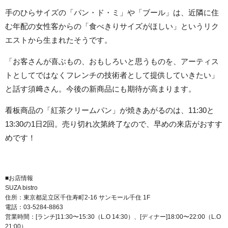
手のひらサイズの「パン・ド・ミ」や「ブール」は、近隣に住
む年配の女性客からの「食べきりサイズがほしい」というリク
エストから生まれたそうです。
「お客さんが喜ぶもの、おもしろいと思うものを、アーティス
トとしてではなくフレンチの技術者として提供していきたい」
と話す須﨑さん。今後の新商品にも期待が高まります。
看板商品の「紅茶クリームパン」が焼きあがるのは、11:30と
13:30の1日2回。売り切れ次第終了なので、早めの来店がおすす
めです！
■お店情報
SUZA bistro
住所：東京都足立区千住寿町2-16 サンモール千住 1F
電話：03-5284-8863
営業時間：[ランチ]11:30〜15:30（L.O 14:30）、[ディナー]18:00〜22:00（L.O
21:00）