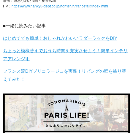
場所：阪急うめだ 9階・祝祭広場
HP：
https://www.hankyu-dept.co.jp/honten/h/francefair/index.html
■一緒に読みたい記事
はじめてでも簡単！おしゃれかわいいラダーラックをDIY
ちょっと模様替えでおうち時間を充実させよう！簡単インテリ
アアレンジ術
フランス流DIYブリコラージュを実践！リビングの壁を塗り替
えてみた！