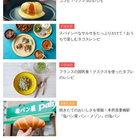
コンビ！ウフマヨのレシピ
FOOD
スパイシーなサルサをたっぷりかけて！おう
ちで楽しむタコスレシピ
FOOD
フランスの国民食！クスクスを使ったタブレ
のレシピ
BREAD
焼きたてのおいしさを堪能！本所吾妻橋駅
『塩パン屋 パン・メゾン』の塩パン