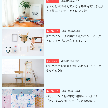
STYLE
2020/06/17
ちょっと模様替えでおうち時間を充実させよ
う！簡単インテリアアレンジ術
GOODS
2018/08/29
海外のインテリア風に！紙のハンティング・
トロフィー『組み立てるイン...
STYLE
2018/01/09
はじめてでも簡単！おしゃれかわいいラダー
ラックをDIY
GOODS
2018/01/03
パリジェンヌも夢中な図柄がいっぱい！
「PARIS 100枚レターブック Seaso...