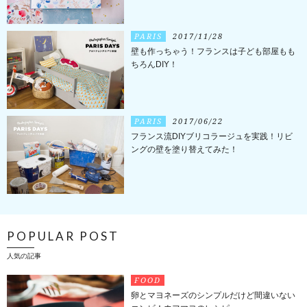
PARIS
2017/11/28
壁も作っちゃう！フランスは子ども部屋もも
ちろんDIY！
PARIS
2017/06/22
フランス流DIYブリコラージュを実践！リビ
ングの壁を塗り替えてみた！
POPULAR POST
人気の記事
FOOD
卵とマヨネーズのシンプルだけど間違いない