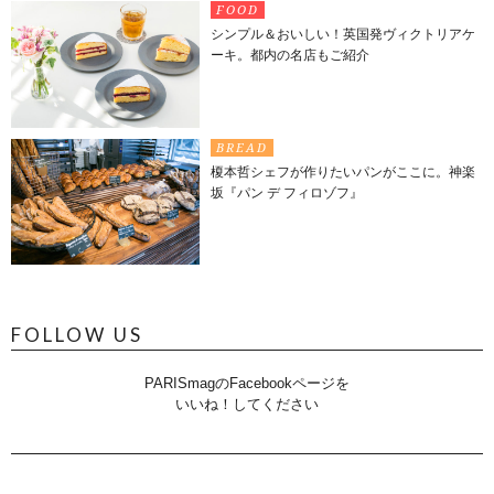
FOOD
シンプル＆おいしい！英国発ヴィクトリアケ
ーキ。都内の名店もご紹介
BREAD
榎本哲シェフが作りたいパンがここに。神楽
坂『パン デ フィロゾフ』
FOLLOW US
PARISmagのFacebookページを
いいね！してください