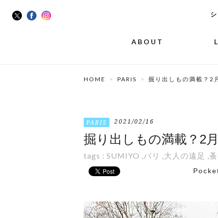
シ
ABOUT
HOME
PARIS
掘り出しもの満載？2
2021/02/16
PARIS
掘り出しもの満載？2
tags :
SUMIYO
,
パリ
,
大人の遠足
,
蚤
Pocke