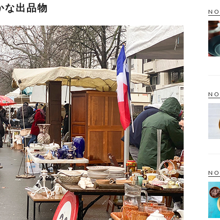
かな出品物
NO
NO
NO