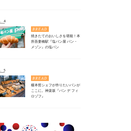
. 4
BREAD
焼きたてのおいしさを堪能！本
所吾妻橋駅『塩パン屋 パン・
メゾン』の塩パン
. 5
BREAD
榎本哲シェフが作りたいパンが
ここに。神楽坂『パン デ フィ
ロゾフ』