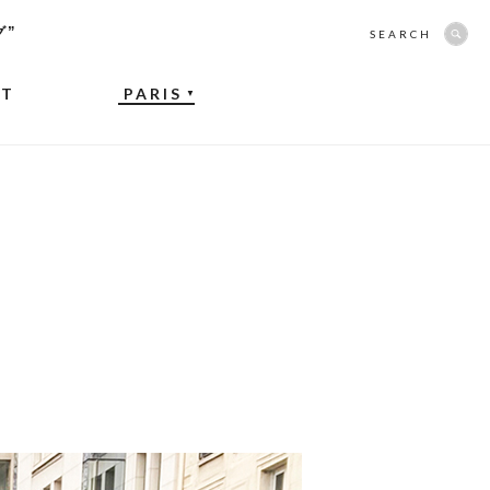
グ”
SEARCH
NT
PARIS
▼