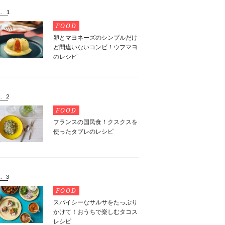
. 1
FOOD
卵とマヨネーズのシンプルだけ
ど間違いないコンビ！ウフマヨ
のレシピ
. 2
FOOD
フランスの国民食！クスクスを
使ったタブレのレシピ
. 3
FOOD
スパイシーなサルサをたっぷり
かけて！おうちで楽しむタコス
レシピ