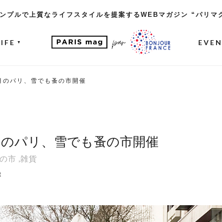
ンプルで上質なライフスタイルを提案するWEBマガジン “パリマ
LIFE
EVE
▼
月のパリ、雪でも蚤の市開催
月のパリ、雪でも蚤の市開催
の市
,
雑貨
t