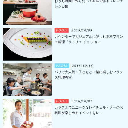
おうち時間に作りたい！家庭で作るフレンチ
レシピ集
FOOD
2019/10/09
カウンターでカジュアルに楽しむ本格フラン
ス料理『ラトリエ ドゥ ジョ...
PARIS
2018/10/16
パリで大人気！子どもと一緒に楽しむフラン
ス料理教室
FOOD
2018/10/01
カラフルでユニークなレイチェル・クーのお
料理が楽しめるイベントをレ...