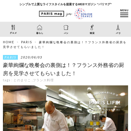
シンプルで上質なライフスタイルを提案するWEBマガジン “パリマグ”
HOME
PARIS
豪華絢爛な晩餐会の裏側は！？フランス外務省の厨房を
見学させてもらいました！
PARIS
2020/06/03
豪華絢爛な晩餐会の裏側は！？フランス外務省の厨
房を見学させてもらいました！
tags :
とのまりこ
,
フランス料理