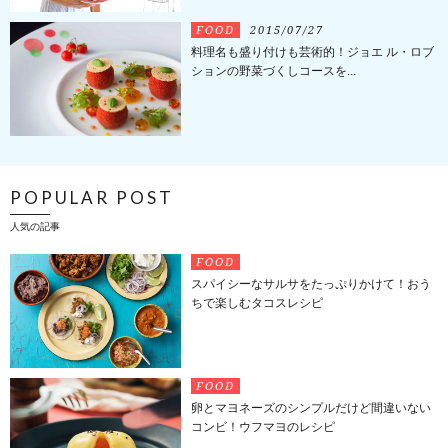
FOOD
2015/07/27
料理名も盛り付けも芸術的！ジョエ ル・ロブ
ションの野菜づくしコースを...
POPULAR POST
人気の記事
FOOD
スパイシーなサルサをたっぷりかけて！おう
ちで楽しむタコスレシピ
FOOD
卵とマヨネーズのシンプルだけど間違いない
コンビ！ウフマヨのレシピ