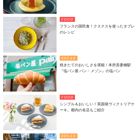
FOOD
フランスの国民食！クスクスを使ったタブレ
のレシピ
BREAD
焼きたてのおいしさを堪能！本所吾妻橋駅
『塩パン屋 パン・メゾン』の塩パン
FOOD
シンプル＆おいしい！英国発ヴィクトリアケ
ーキ。都内の名店もご紹介
BREAD