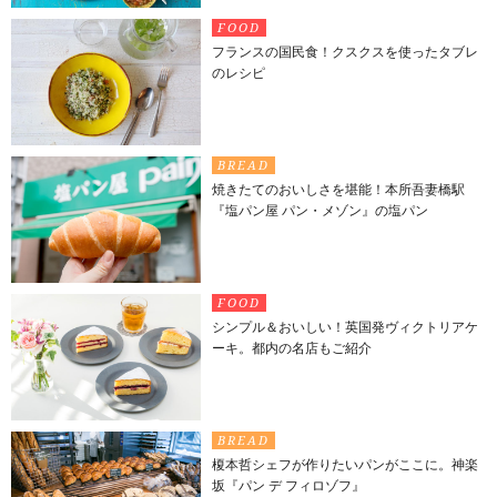
FOOD
フランスの国民食！クスクスを使ったタブレ
のレシピ
BREAD
焼きたてのおいしさを堪能！本所吾妻橋駅
『塩パン屋 パン・メゾン』の塩パン
FOOD
シンプル＆おいしい！英国発ヴィクトリアケ
ーキ。都内の名店もご紹介
BREAD
榎本哲シェフが作りたいパンがここに。神楽
坂『パン デ フィロゾフ』