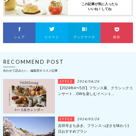
この記事が気に入ったら
いいね！してね
シェア
ツイート
ブックマーク
保存
RECOMMEND POST
合わせて読みたい、編集部オススメ記事
STYLE
2024/04/26
【2024年4〜5月】フランス展、クラシックコ
ンサート…GWを楽しむイベント...
STYLE
2024/03/26
吉祥寺まち歩き。フランスっぽさを味わう1
日おすすめプラン