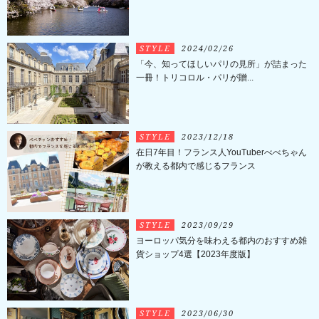
STYLE
2024/02/26
「今、知ってほしいパリの見所」が詰まった
一冊！トリコロル・パリが贈...
STYLE
2023/12/18
在日7年目！フランス人YouTuberべべちゃん
が教える都内で感じるフランス
STYLE
2023/09/29
ヨーロッパ気分を味わえる都内のおすすめ雑
貨ショップ4選【2023年度版】
STYLE
2023/06/30