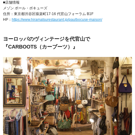
■店舗情報
メゾン ポール・ボキューズ
住所：東京都渋谷区猿楽町17-16 代官山フォーラム B1F
HP：
https://www.hiramatsurestaurant.jp/paulbocuse-maison/
ヨーロッパのヴィンテージを代官山で
『CARBOOTS（カーブーツ）』