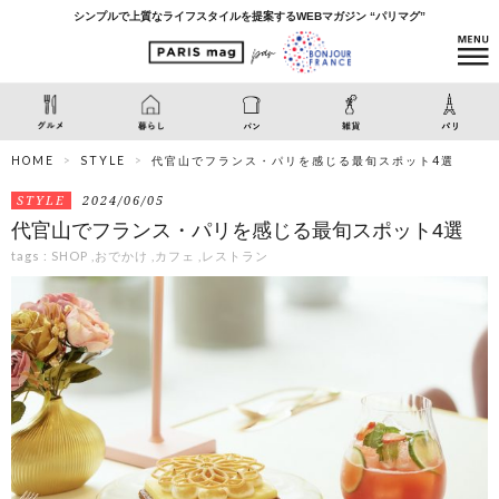
シンプルで上質なライフスタイルを提案するWEBマガジン “パリマグ”
HOME
STYLE
代官山でフランス・パリを感じる最旬スポット4選
STYLE
2024/06/05
代官山でフランス・パリを感じる最旬スポット4選
tags :
SHOP
,
おでかけ
,
カフェ
,
レストラン