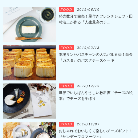
FOOD
2019/06/10
発売数分で完売！星付きフレンチシェフ・田
村浩二が作る『人生最高のチ...
FOOD
2019/02/13
本場サンセバスチャンの人気バル直伝！白金
『ガスタ』のバスクチーズケーキ
FOOD
2018/12/19
世界でいちばんやさしい教科書『チーズの絵
本』でチーズを学ぼう
FOOD
2018/11/07
おしゃれでおいしくて楽しいチーズギフト！
『サンデーフロマージュ』