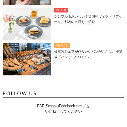
FOOD
シンプル＆おいしい！英国発ヴィクトリアケ
ーキ。都内の名店もご紹介
BREAD
榎本哲シェフが作りたいパンがここに。神楽
坂『パン デ フィロゾフ』
FOLLOW US
PARISmagのFacebookページを
いいね！してください