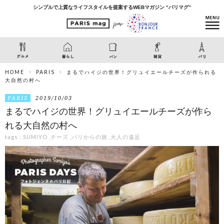
シンプルで上質なライフスタイルを提案するWEBマガジン “パリマグ”
HOME
PARIS
まるでハイジの世界！グリュイエールチーズが作られる
大自然の村へ
PARIS
2019/10/03
まるでハイジの世界！グリュイエールチーズが作ら
れる大自然の村へ
tags :
SUMIYO
,
チーズ
,
パリからの旅
,
大人の遠足