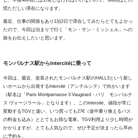
慌ただしい滞在になります。
最近、仕事の関係もあり1泊2日で滞在してみたらとてもよかっ
たので、今回は泊まりで行く「モン・サン・ミッシェル」への
旅をお伝えしたいと思います。
モンパルナス駅からIntercitéに乗って
今回は、最近、改装されたモンパルナス駅のHALL3という新し
いホームから出発するIntersité（アンテルシテ）で向かいます
（駅名は「Paris Montparnasse 3 Vaugirard・パリ モンパルナ
ス ヴォージラール」となります）。このIntersité、値段が常に
変動するTGVと違い、いつ買っても27€（途中乗り換えるバス
の料金も込み）ととてもお得な電車。TGV利用より少し時間が
かかりますが、とても人気なので、ぜひ予定が決まったら早め
に予約を。