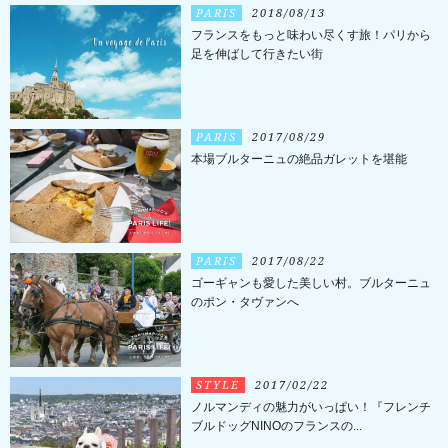
PARIS
2018/08/13
フランスをもっと味わい尽くす旅！パリから
足を伸ばして行きたい街
PARIS
2017/08/29
本場ブルターニュの絶品ガレットを堪能
PARIS
2017/08/22
ゴーギャンも愛した美しい村。ブルターニュ
のポン・タヴァンへ
STYLE
2017/02/22
ノルマンディの魅力がいっぱい！『フレンチ
ブルドッグNINOのフランスの...