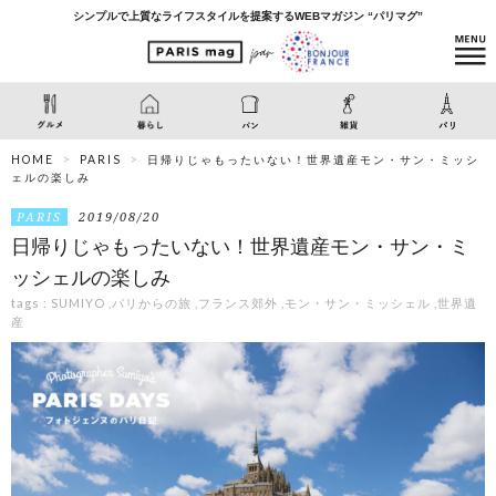
シンプルで上質なライフスタイルを提案するWEBマガジン “パリマグ”
HOME
PARIS
日帰りじゃもったいない！世界遺産モン・サン・ミッシ
ェルの楽しみ
PARIS
2019/08/20
日帰りじゃもったいない！世界遺産モン・サン・ミ
ッシェルの楽しみ
tags :
SUMIYO
,
パリからの旅
,
フランス郊外
,
モン・サン・ミッシェル
,
世界遺
産