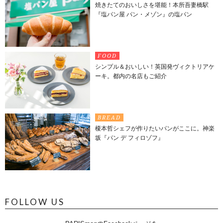
焼きたてのおいしさを堪能！本所吾妻橋駅
『塩パン屋 パン・メゾン』の塩パン
FOOD
シンプル＆おいしい！英国発ヴィクトリアケ
ーキ。都内の名店もご紹介
BREAD
榎本哲シェフが作りたいパンがここに。神楽
坂『パン デ フィロゾフ』
FOLLOW US