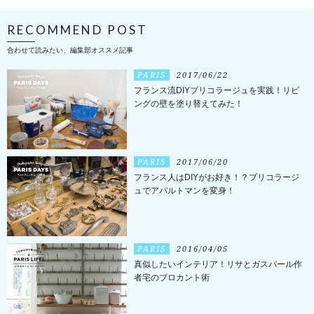
RECOMMEND POST
合わせて読みたい、編集部オススメ記事
PARIS
2017/06/22
フランス流DIYブリコラージュを実践！リビ
ングの壁を塗り替えてみた！
PARIS
2017/06/20
フランス人はDIYがお好き！？ブリコラージ
ュでアパルトマンを変身！
PARIS
2016/04/05
真似したいインテリア！リサとガスパール作
者宅のブロカント術