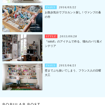
PARIS
2016/03/22
お散歩気分でブロカント探し！ヴァンブの蚤
の市
STYLE
2015/09/28
『salut!』のアイテムで作る、憧れのパリ風イ
ンテリア
PARIS
2015/04/21
壁までぶち抜いてしまう、フランス人の日曜
大工
POPULAR POST