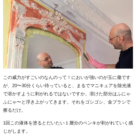
この威力がすごいのなんのって！においが強いのが玉に傷です
が、20〜30分くらい待っていると、まるでマニキュアを除光液
で溶かすように剥がれるではないですか。溶けた部分はふにゃ
ふにゃ〜と浮き上がってきます。それをゴシゴシ、金ブラシで
擦るだけ。
1回この液体を塗るとだいたい１層分のペンキが剥がれていく感
じがします。