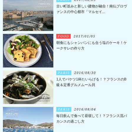
古い町並みと新しい建物が融合！南仏プロヴ
ァンスの中心都市「マルセイ...
FOOD
2017/01/05
朝食にもシャンパンにも合う塩のケーキ！ケ
ークサレの作り方
PARIS
2016/08/30
1人でバケツ1杯たいらげる！？フランスのB
級＆定番グルメムール貝
PARIS
2016/08/04
毎日飲んで食べて昼寝して！？フランス流バ
カンスの過ごし方