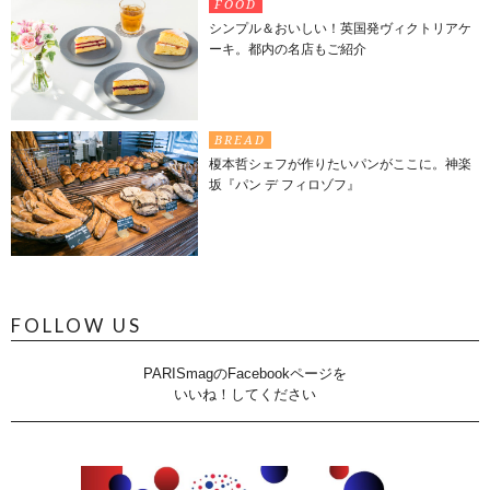
FOOD
シンプル＆おいしい！英国発ヴィクトリアケ
ーキ。都内の名店もご紹介
BREAD
榎本哲シェフが作りたいパンがここに。神楽
坂『パン デ フィロゾフ』
FOLLOW US
PARISmagのFacebookページを
いいね！してください