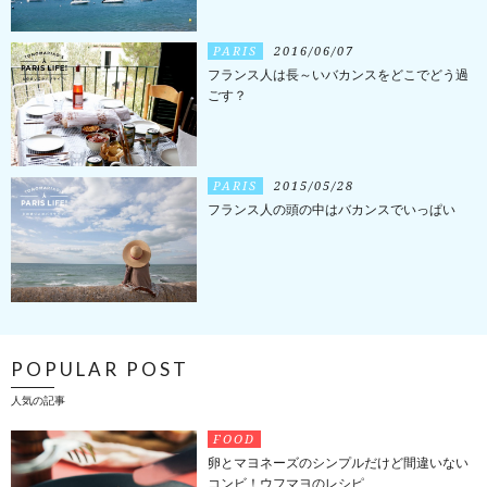
PARIS
2016/06/07
フランス人は長～いバカンスをどこでどう過
ごす？
PARIS
2015/05/28
フランス人の頭の中はバカンスでいっぱい
POPULAR POST
人気の記事
FOOD
卵とマヨネーズのシンプルだけど間違いない
コンビ！ウフマヨのレシピ