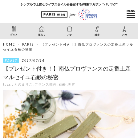
シンプルで上質なライフスタイルを提案するWEBマガジン “パリマグ”
HOME
PARIS
【プレゼント付き！】南仏プロヴァンスの定番土産マル
セイユ石鹸の秘密
PARIS
2017/03/14
【プレゼント付き！】南仏プロヴァンスの定番土産
マルセイユ石鹸の秘密
tags :
とのまりこ
,
フランス郊外
,
石鹸
,
美容