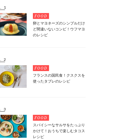
. 1
FOOD
卵とマヨネーズのシンプルだけ
ど間違いないコンビ！ウフマヨ
のレシピ
. 2
FOOD
フランスの国民食！クスクスを
使ったタブレのレシピ
. 3
FOOD
スパイシーなサルサをたっぷり
かけて！おうちで楽しむタコス
レシピ