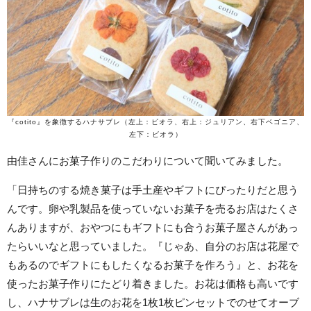
『cotito』を象徴するハナサブレ（左上：ビオラ、右上：ジュリアン、右下ベゴニア、
左下：ビオラ）
由佳さんにお菓子作りのこだわりについて聞いてみました。
「日持ちのする焼き菓子は手土産やギフトにぴったりだと思う
んです。卵や乳製品を使っていないお菓子を売るお店はたくさ
んありますが、おやつにもギフトにも合うお菓子屋さんがあっ
たらいいなと思っていました。『じゃあ、自分のお店は花屋で
もあるのでギフトにもしたくなるお菓子を作ろう』と、お花を
使ったお菓子作りにたどり着きました。お花は価格も高いです
し、ハナサブレは生のお花を1枚1枚ピンセットでのせてオーブ