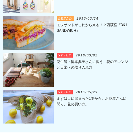
BREAD
2016/03/24
モツサンドがこれから来る！？西荻窪『3&1
SANDWICH』
STYLE
2016/03/02
花生師・岡本典子さんに習う、花のアレンジ
と日常への取り入れ方
STYLE
2015/05/29
まずは目に留まった1本から。お花屋さんに
聞く、花の買い方。