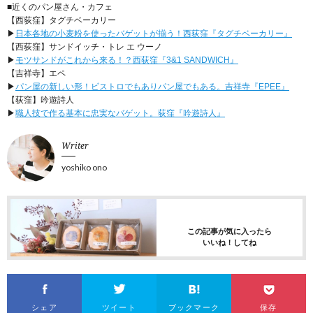
■近くのパン屋さん・カフェ
【西荻窪】タグチベーカリー
▶︎
日本各地の小麦粉を使ったバゲットが揃う！西荻窪『タグチベーカリー』
【西荻窪】サンドイッチ・トレ エ ウーノ
▶︎
モツサンドがこれから来る！？西荻窪『3&1 SANDWICH』
【吉祥寺】エペ
▶︎
パン屋の新しい形！ビストロでもありパン屋でもある。吉祥寺『EPEE』
【荻窪】吟遊詩人
▶︎
職人技で作る基本に忠実なバゲット。荻窪『吟遊詩人』
Writer
yoshiko ono
この記事が気に入ったら
いいね！してね
シェア
ツイート
ブックマーク
保存