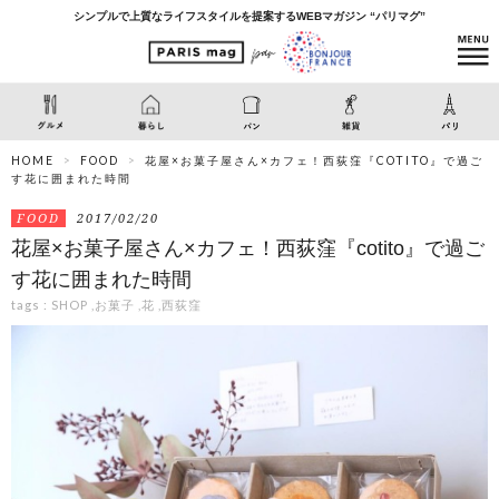
シンプルで上質なライフスタイルを提案するWEBマガジン “パリマグ”
HOME
FOOD
花屋×お菓子屋さん×カフェ！西荻窪『COTITO』で過ご
す花に囲まれた時間
FOOD
2017/02/20
花屋×お菓子屋さん×カフェ！西荻窪『cotito』で過ご
す花に囲まれた時間
tags :
SHOP
,
お菓子
,
花
,
西荻窪