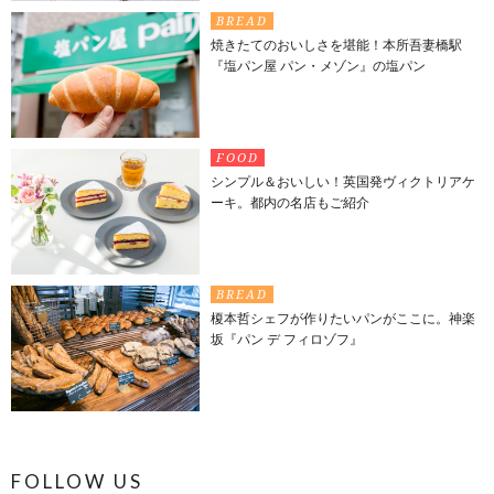
BREAD
焼きたてのおいしさを堪能！本所吾妻橋駅
『塩パン屋 パン・メゾン』の塩パン
FOOD
シンプル＆おいしい！英国発ヴィクトリアケ
ーキ。都内の名店もご紹介
BREAD
榎本哲シェフが作りたいパンがここに。神楽
坂『パン デ フィロゾフ』
FOLLOW US