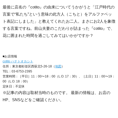
最後に店名の『cotito』の由来についてうかがうと「江戸時代の
言葉で“私たち”という意味の此方人（こちと）をアルファベッ
ト表記にしました」と教えてくれたお二人。まさにお2人を象徴
する言葉ですね。前山夫妻のこだわりが詰まった『cotito』で、
花に囲まれた時間を過ごしてみてはいかがですか？
■お店情報
cotito ハナトオカシト
住所：東京都杉並区西荻北5-26-18（
地図
）
TEL：03-6753-2395
営業時間：［平日］11：00〜18：00（L.O. 17：30）、［土日］11：00〜19：
00（L.O. 18：00）
定休日：不定休
※記事の内容は取材当時のものです。 最新の情報は、お店の
HP、SNSなどをご確認ください。