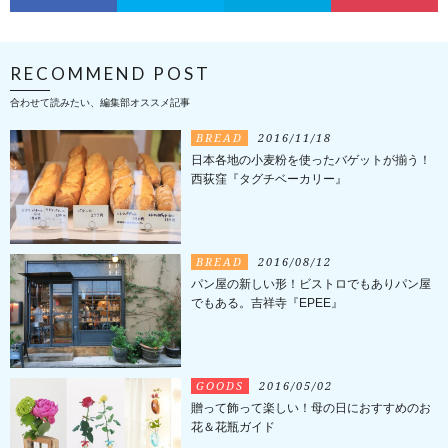
RECOMMEND POST
合わせて読みたい、編集部オススメ記事
BREAD
2016/11/18
日本各地の小麦粉を使ったバゲットが揃う！
西荻窪『タグチベーカリー』
BREAD
2016/08/12
パン屋の新しい形！ビストロでもありパン屋
でもある。吉祥寺『EPEE』
GOODS
2016/05/02
贈って飾って楽しい！母の日におすすめのお
花＆花瓶ガイド