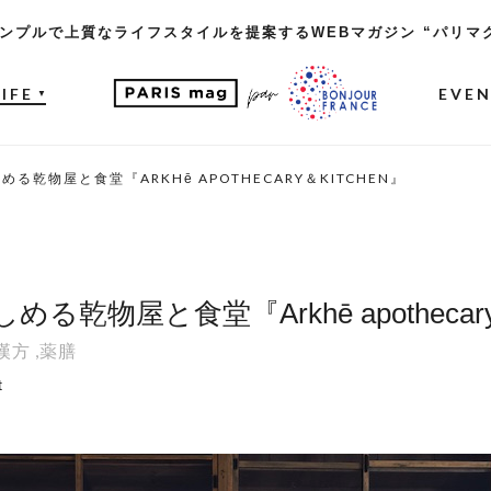
ンプルで上質なライフスタイルを提案するWEBマガジン “パリマ
LIFE
EVE
▼
乾物屋と食堂『ARKHē APOTHECARY＆KITCHEN』
物屋と食堂『Arkhē apothecary＆
漢方
,
薬膳
t