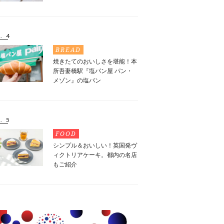
. 4
BREAD
焼きたてのおいしさを堪能！本
所吾妻橋駅『塩パン屋 パン・
メゾン』の塩パン
. 5
FOOD
シンプル＆おいしい！英国発ヴ
ィクトリアケーキ。都内の名店
もご紹介