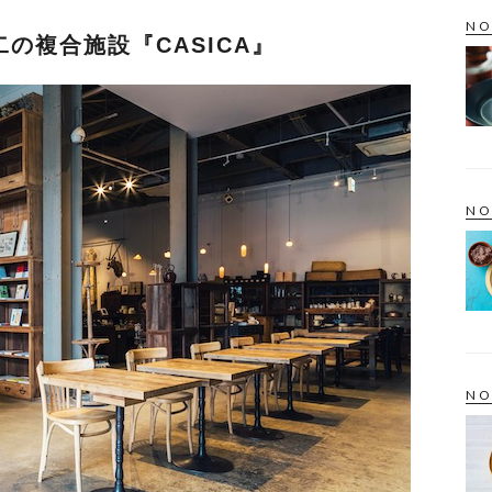
NO
の複合施設『CASICA』
NO
NO