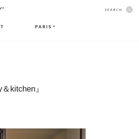
グ”
SEARCH
NT
PARIS
▼
kitchen』