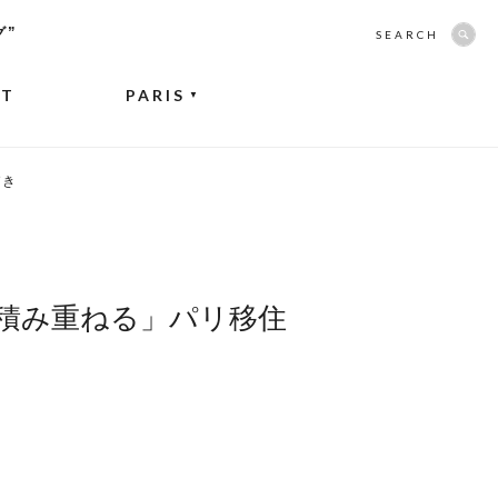
グ”
SEARCH
NT
PARIS
▼
づき
積み重ねる」パリ移住