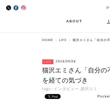
シ
ABOUT
HOME
LIFE
猫沢エミさん「自分の
2024/09/04
LIFE
猫沢エミさん「自分の
を経ての気づき
tags :
インタビュー
,
猫沢エミ
Pocke