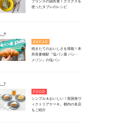
フランスの国民食！クスクスを
使ったタブレのレシピ
. 4
BREAD
焼きたてのおいしさを堪能！本
所吾妻橋駅『塩パン屋 パン・
メゾン』の塩パン
. 5
FOOD
シンプル＆おいしい！英国発ヴ
ィクトリアケーキ。都内の名店
もご紹介