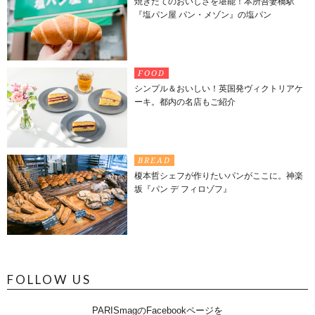
焼きたてのおいしさを堪能！本所吾妻橋駅
『塩パン屋 パン・メゾン』の塩パン
FOOD
シンプル＆おいしい！英国発ヴィクトリアケ
ーキ。都内の名店もご紹介
BREAD
榎本哲シェフが作りたいパンがここに。神楽
坂『パン デ フィロゾフ』
FOLLOW US
PARISmagのFacebookページを