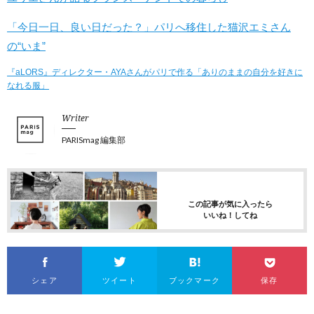
「今日一日、良い日だった？」パリへ移住した猫沢エミさん
の“いま”
『aLORS』ディレクター・AYAさんがパリで作る「ありのままの自分を好きに
なれる服」
Writer
PARISmag 編集部
この記事が気に入ったら
いいね！してね
シェア
ツイート
ブックマーク
保存