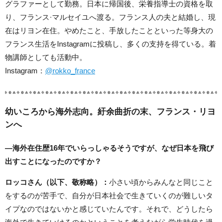
グラファーとして勤務。日本に帰国後、栄養指導士の資格を取
り、フランス·マルセイユへ渡る。フランス人の夫と結婚し、現
在はリヨン在住。やめたこと、手放したことといった等身大の
フランス生活をInstagramに投稿し、多くの支持を得ている。着
物講師としても活動中。
Instagram：
@rokko_france
幼いころから海外志向。紆余曲折の末、フランス・リヨ
ンへ
―
海外在住歴
16
年でいらっしゃるそうですが、なぜ日本を飛び
出すことになったのですか？
ロッコさん（以下、敬称略）
：
小さい頃からみんなと同じこと
をするのが苦手で、自分が日本社会で生きていくのが難しいタ
イプなのではないかと感じていたんです。それで、どうしたら