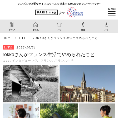
シンプルで上質なライフスタイルを提案するWEBマガジン “パリマグ”
HOME
LIFE
ROKKOさんがフランス生活でやめられたこと
LIFE
2022/10/31
rokkoさんがフランス生活でやめられたこと
tags :
インタビュー
,
パリ
,
フランス
,
フランス生活