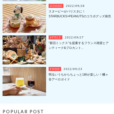
GOODS
2022/09/28
スヌーピーがバリスタに！
STARBUCKS×PEANUTSのコラボグッズ発売
STYLE
2022/09/27
“新旧ミックス”を提案するフランス雑貨とア
ンティーク&ブロカント...
FOOD
2022/09/23
明るいうちからちょっと1杯が楽しい！幡ヶ
谷アペロガイド
POPULAR POST