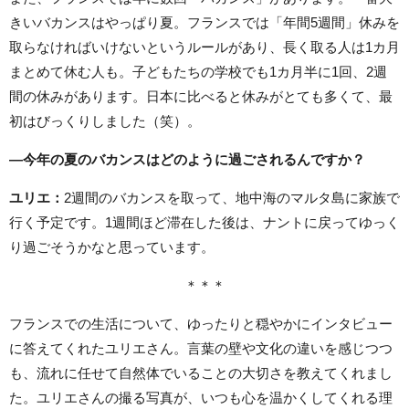
きいバカンスはやっぱり夏。フランスでは「年間5週間」休みを
取らなければいけないというルールがあり、長く取る人は1カ月
まとめて休む人も。子どもたちの学校でも1カ月半に1回、2週
間の休みがあります。日本に比べると休みがとても多くて、最
初はびっくりしました（笑）。
―今年の夏のバカンスはどのように過ごされるんですか？
ユリエ：
2週間のバカンスを取って、地中海のマルタ島に家族で
行く予定です。1週間ほど滞在した後は、ナントに戻ってゆっく
り過ごそうかなと思っています。
＊＊＊
フランスでの生活について、ゆったりと穏やかにインタビュー
に答えてくれたユリエさん。言葉の壁や文化の違いを感じつつ
も、流れに任せて自然体でいることの大切さを教えてくれまし
た。ユリエさんの撮る写真が、いつも心を温かくしてくれる理