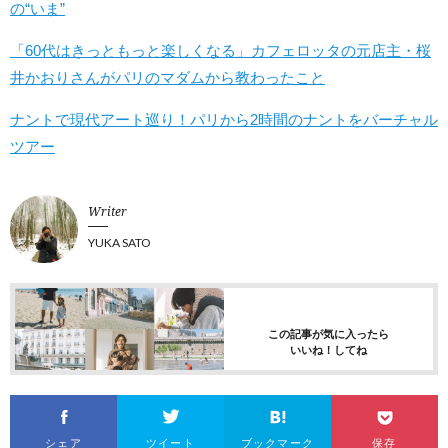
の“いま”
「60代はきっともっと楽しくなる」カフェロッタの元店主・桜
井かおりさんがパリのマダムから教わったこと
ナントで現代アート巡り！パリから2時間のナントをバーチャル
ツアー
Writer
YUKA SATO
この記事が気に入ったら
いいね！してね
シェア
ツイート
ブックマーク
保存