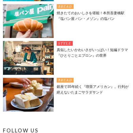
BREAD
焼きたてのおいしさを堪能！本所吾妻橋駅
『塩パン屋 パン・メゾン』の塩パン
STYLE
真似したいかわいさがいっぱい！短編ドラマ
『ひとりごとエプロン』の世界
BREAD
銀座で35年続く『喫茶アメリカン』。行列が
絶えないたまごサラダサンド
FOLLOW US