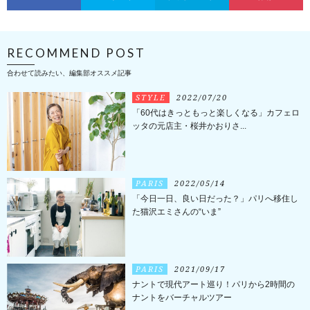
RECOMMEND POST
合わせて読みたい、編集部オススメ記事
STYLE
2022/07/20
「60代はきっともっと楽しくなる」カフェロ
ッタの元店主・桜井かおりさ...
PARIS
2022/05/14
「今日一日、良い日だった？」パリへ移住し
た猫沢エミさんの“いま”
PARIS
2021/09/17
ナントで現代アート巡り！パリから2時間の
ナントをバーチャルツアー