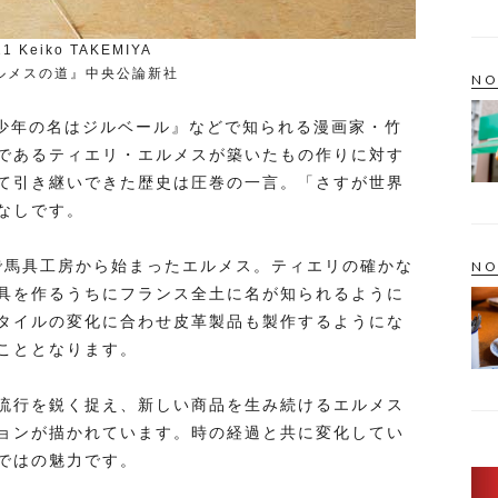
1 Keiko TAKEMIYA
ルメスの道』中央公論新社
NO
『少年の名はジルベール』などで知られる漫画家・竹
であるティエリ・エルメスが築いたもの作りに対す
て引き継いできた歴史は圧巻の一言。「さすが世界
なしです。
近で馬具工房から始まったエルメス。ティエリの確かな
NO
具を作るうちにフランス全土に名が知られるように
タイルの変化に合わせ皮革製品も製作するようにな
こととなります。
流行を鋭く捉え、新しい商品を生み続けるエルメス
ョンが描かれています。時の経過と共に変化してい
ではの魅力です。