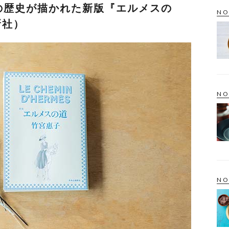
の歴史が描かれた新版『エルメスの
NO
新社）
NO
NO