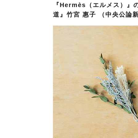
『
Hermès
（エルメス）
』
道』竹宮 惠子 （中央公論