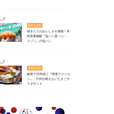
. 4
BREAD
焼きたてのおいしさを堪能！本
所吾妻橋駅『塩パン屋 パン・
メゾン』の塩パン
. 5
BREAD
銀座で35年続く『喫茶アメリカ
ン』。行列が絶えないたまごサ
ラダサンド