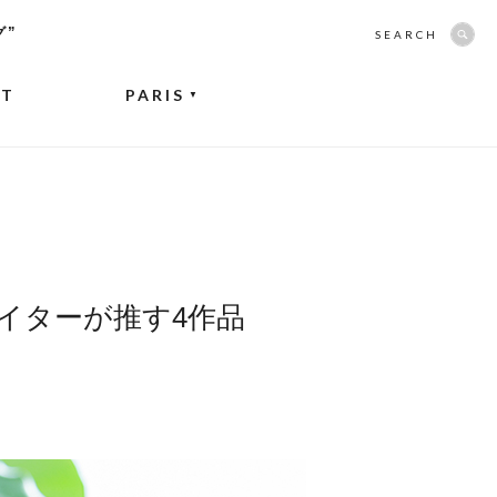
グ”
SEARCH
NT
PARIS
▼
イターが推す4作品