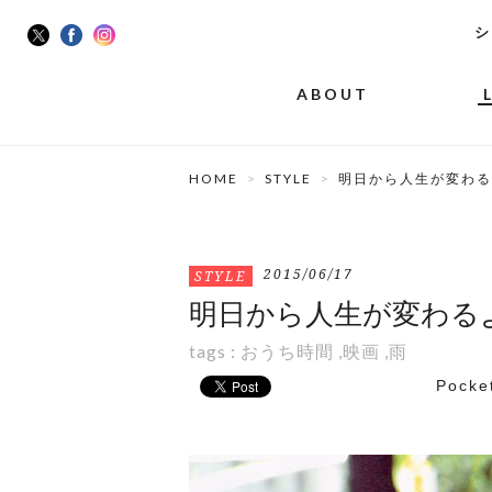
シ
ABOUT
HOME
STYLE
明日から人生が変わる
2015/06/17
STYLE
明日から人生が変わる
tags :
おうち時間
,
映画
,
雨
Pocke