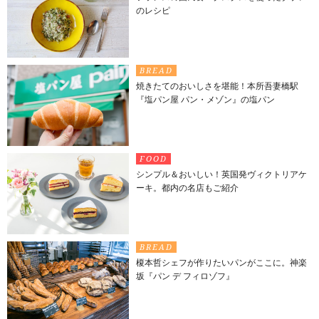
のレシピ
BREAD
焼きたてのおいしさを堪能！本所吾妻橋駅
『塩パン屋 パン・メゾン』の塩パン
FOOD
シンプル＆おいしい！英国発ヴィクトリアケ
ーキ。都内の名店もご紹介
BREAD
榎本哲シェフが作りたいパンがここに。神楽
坂『パン デ フィロゾフ』