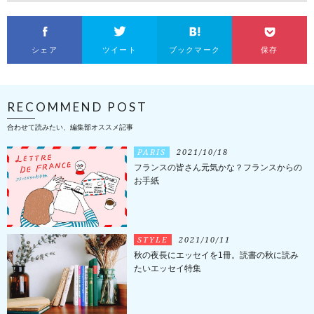
シェア
ツイート
ブックマーク
保存
RECOMMEND POST
合わせて読みたい、編集部オススメ記事
PARIS
2021/10/18
フランスの皆さん元気かな？フランスからの
お手紙
STYLE
2021/10/11
秋の夜長にエッセイを1冊。読書の秋に読み
たいエッセイ特集