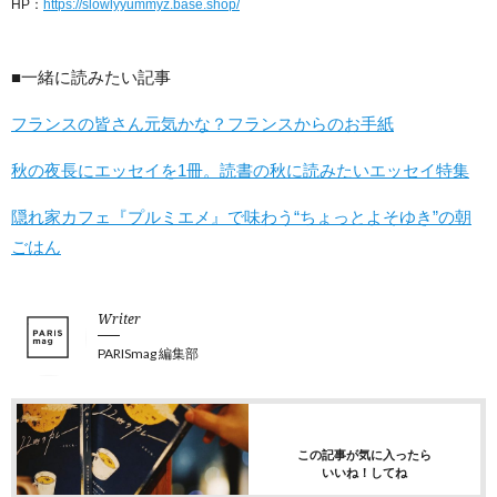
HP：
https://slowlyyummyz.base.shop/
■一緒に読みたい記事
フランスの皆さん元気かな？フランスからのお手紙
秋の夜長にエッセイを1冊。読書の秋に読みたいエッセイ特集
隠れ家カフェ『プルミエメ』で味わう“ちょっとよそゆき”の朝
ごはん
Writer
PARISmag 編集部
この記事が気に入ったら
いいね！してね