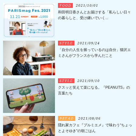
FOOD
2021/10/01
和田明日香さんとお届けする「私らしい日々
の暮らしと、受け継いでいく...
STYLE
2021/09/24
「自分の人生を握っているのは自分」猫沢エ
ミさんがフランスから学んだこと
STYLE
2021/09/10
クスッと笑えて楽になる。『PEANUTS』の
言葉たち
BREAD
2021/08/06
隠れ家カフェ『プルミエメ』で味わう“ちょっ
とよそゆき”の朝ごはん