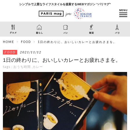
シンプルで上質なライフスタイルを提案するWEBマガジン “パリマグ”
HOME
FOOD
1日の終わりに、おいしいカレーとお疲れさまを。
FOOD
2021/11/12
1日の終わりに、おいしいカレーとお疲れさまを。
tags :
おうち時間
,
カレー