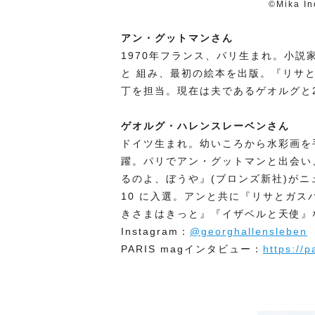
©
Mika In
アン・グットマンさん
1970年フランス、パリ⽣まれ。⼩説
と 組み、最初の絵本を出版。『リサ
丁を担当。現在は夫であるゲオルグと
ゲオルグ・ハレンスレーベンさん
ドイツ⽣まれ。幼いころから⽔彩画を
躍。パリでアン・グットマンと出会い
るのよ、ぼうや』(ブロンズ新社)がニ
10 に⼊選。アンと共に『リサとガ
きさまはきっと』『イザベルと天使』
Instagram：
@georghallensleben
PARIS magインタビュー：
https://