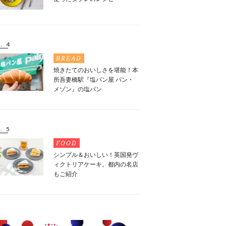
. 4
BREAD
焼きたてのおいしさを堪能！本
所吾妻橋駅『塩パン屋 パン・
メゾン』の塩パン
. 5
FOOD
シンプル＆おいしい！英国発ヴ
ィクトリアケーキ。都内の名店
もご紹介