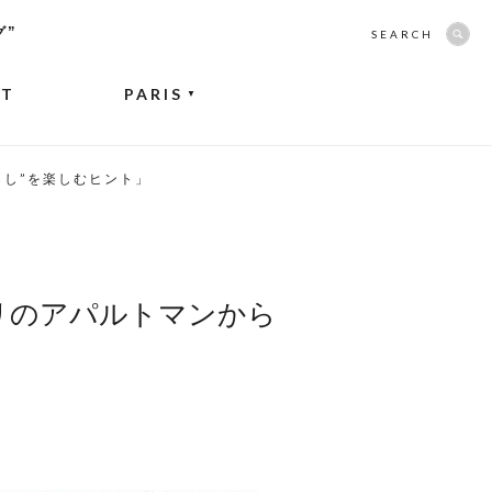
グ”
SEARCH
NT
PARIS
▼
らし”を楽しむヒント」
リのアパルトマンから