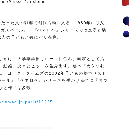
oue/Presse Parisienne
家だった⽗の影響で創作活動に⼊る。1980年には⽗
とガスパール』、『ぺネロペ』シリーズでは⽂章と装
2⼈の⼦どもと共にパリ在住。
⼿がけ、⼤学卒業後はローマに住み、画家として活
、結婚。次々とヒットを⽣み出す。絵本『めをつむ
ューヨーク・タイムズの2002年⼦どもの絵本ベスト
スパール』『ペネロペ』シリーズを⼿がける他に『おつ
など作品は多数。
parismag.jp/paris/19235