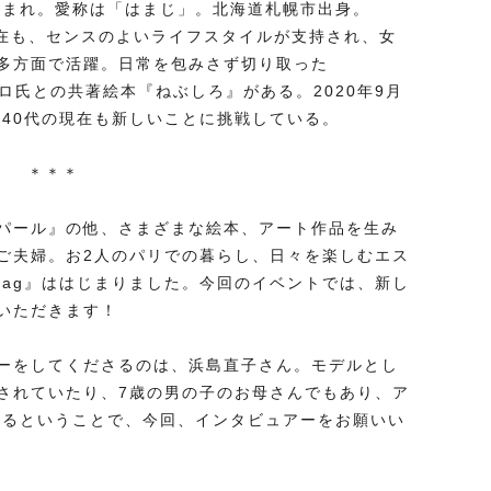
⽇⽣まれ。愛称は「はまじ」。北海道札幌市出⾝。
現在も、センスのよいライフスタイルが⽀持され、⼥
多⽅⾯で活躍。⽇常を包みさず切り取った
ズヒロ⽒との共著絵本『ねぶしろ』がある。2020年9⽉
、40代の現在も新しいことに挑戦している。
＊＊＊
パール』の他、さまざまな絵本、アート作品を⽣み
ご夫婦。お2⼈のパリでの暮らし、⽇々を楽しむエス
 mag』ははじまりました。今回のイベントでは、新し
いただきます！
ーをしてくださるのは、浜島直⼦さん。モデルとし
されていたり、7歳の男の⼦のお⺟さんでもあり、ア
あるということで、今回、インタビュアーをお願いい