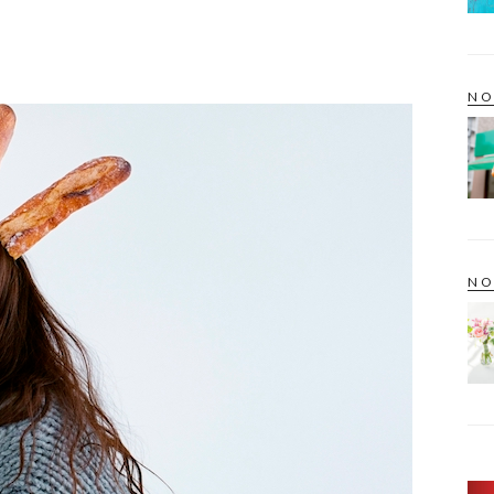
NO
NO