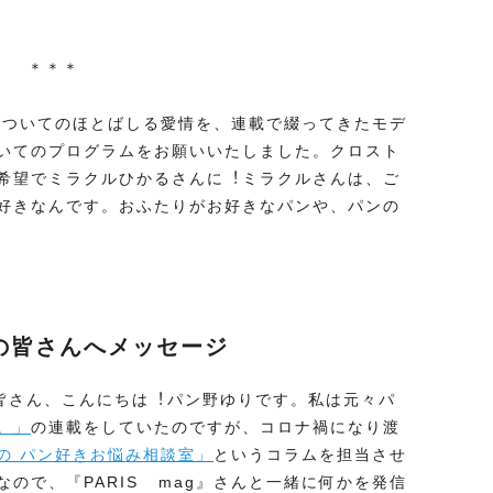
＊＊＊
ンについてのほとばしる愛情を、連載で綴ってきたモデ
いてのプログラムをお願いいたしました。クロスト
希望でミラクルひかるさんに︕ミラクルさんは、ご
好きなんです。おふたりがお好きなパンや、パンの
の皆さんへメッセージ
の皆さん、こんにちは︕パン野ゆりです。私は元々パ
。」
の連載をしていたのですが、コロナ禍になり渡
の パン好きお悩み相談室」
というコラムを担当させ
ので、『PARIS mag』さんと⼀緒に何かを発信