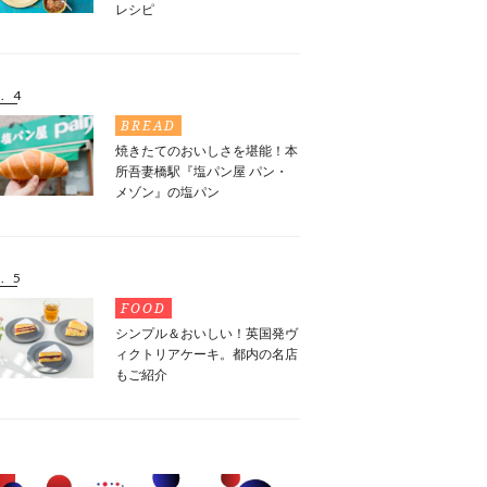
レシピ
. 4
BREAD
焼きたてのおいしさを堪能！本
所吾妻橋駅『塩パン屋 パン・
メゾン』の塩パン
. 5
FOOD
シンプル＆おいしい！英国発ヴ
ィクトリアケーキ。都内の名店
もご紹介