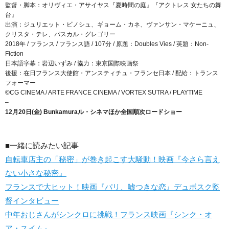
監督・脚本：オリヴィエ・アサイヤス『夏時間の庭』『アクトレス 女たちの舞
台』
出演：ジュリエット・ビノシュ、ギョーム・カネ、ヴァンサン・マケーニュ、
クリスタ・テレ、パスカル・グレゴリー
2018年 / フランス / フランス語 / 107分 / 原題：Doubles Vies / 英題：Non-
Fiction
日本語字幕：岩辺いずみ / 協力：東京国際映画祭
後援：在日フランス大使館・アンスティチュ・フランセ日本 / 配給：トランス
フォーマー
©CG CINEMA / ARTE FRANCE CINEMA / VORTEX SUTRA / PLAYTIME
–
12月20日(金) Bunkamuraル・シネマほか全国順次ロードショー
■一緒に読みたい記事
自転車店主の「秘密」が巻き起こす大騒動！映画『今さら言え
ない小さな秘密』
フランスで大ヒット！映画『パリ、嘘つきな恋』デュボスク監
督インタビュー
中年おじさんがシンクロに挑戦！フランス映画『シンク・オ
ア・スイム』