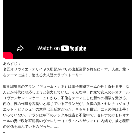
あらすじ：
名匠オリヴィエ・アサイヤス監督がパリの出版業界を舞台に＜本、人生、愛＞
をテーマに描く、迷える大人達のラブストーリー
–
敏腕編集者のアラン（ギョーム・カネ）は電子書籍ブームが押し寄せる中、な
んとか時代に順応しようと努力していた。そんな中、作家で友人のレオナール
（ヴァンサン・マケーニュ）から、不倫をテーマにした新作の相談を受ける。
内心、彼の作風を古臭いと感じているアランだが、女優の妻・セレナ（ジュリ
エット・ビノシュ）の意見は正反対だった。そもそも最近、二人の仲は上手く
いっていない。アランは年下のデジタル担当と不倫中で、セレナの方もレオナ
ールの妻で政治家秘書のヴァレリー（ノラ・ハムザウィ）に内緒で、彼と秘密
の関係を結んでいるのだった……。
–