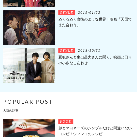
STYLE
2019/01/23
めくるめく魔術のような世界！映画『天国で
また会おう』
STYLE
2018/10/31
夏帆さんと東出昌大さんに聞く、映画と日々
の小さなしあわせ
POPULAR POST
人気の記事
FOOD
卵とマヨネーズのシンプルだけど間違いない
コンビ！ウフマヨのレシピ