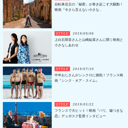
自転車店主の「秘密」が巻き起こす大騒動！
映画『今さら言えない小さな...
STYLE
2019/09/06
上白石萌音さんと山崎紘菜さんに聞く映画と
小さなしあわせ
STYLE
2019/07/10
中年おじさんがシンクロに挑戦！フランス映
画『シンク・オア・スイム』
STYLE
2019/05/22
フランスで大ヒット！映画『パリ、嘘つきな
恋』デュボスク監督インタビュー