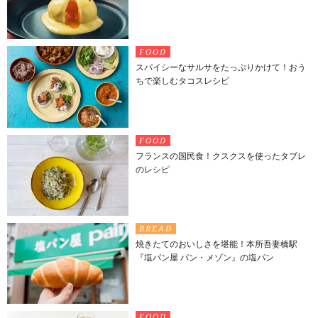
FOOD
スパイシーなサルサをたっぷりかけて！おう
ちで楽しむタコスレシピ
FOOD
フランスの国民食！クスクスを使ったタブレ
のレシピ
BREAD
焼きたてのおいしさを堪能！本所吾妻橋駅
『塩パン屋 パン・メゾン』の塩パン
FOOD