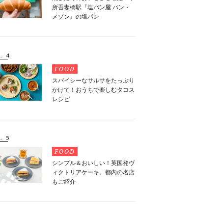
所吾妻橋駅『塩パン屋 パン・
メゾン』の塩パン
. 4
FOOD
スパイシーなサルサをたっぷり
かけて！おうちで楽しむタコス
レシピ
. 5
FOOD
シンプル＆おいしい！英国発ヴ
ィクトリアケーキ。都内の名店
もご紹介