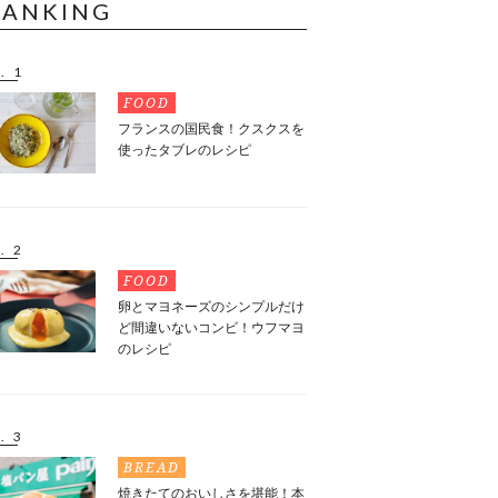
RANKING
. 1
FOOD
フランスの国民食！クスクスを
使ったタブレのレシピ
. 2
FOOD
卵とマヨネーズのシンプルだけ
ど間違いないコンビ！ウフマヨ
のレシピ
. 3
BREAD
焼きたてのおいしさを堪能！本