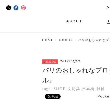
シ
ABOUT
HOME
GOODS
パリのおしゃれなプ
2017/11/13
GOODS
パリのおしゃれなプロ
ル』
tags :
SHOP
,
文房具
,
日本橋
,
雑貨
Pocke