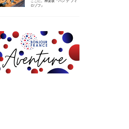
ここに。神楽坂『パン デ フィ
ロゾフ』