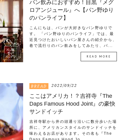
パン飲みにおすすめ！目黒『メグ
ロアンジュール』へ【パン野ゆり
のパンライフ】
こんにちは、パンが大好きなパン野ゆりで
す。 「パン野ゆりのパンライフ」では、最
近見つけたおいしいパン屋さんの紹介から、
巷で流行りのパン飲みをしてみたり、パ...
READ MORE
2022/09/22
BREAD
ここはアメリカ！？吉祥寺『The
Daps Famous Hood Joint』の豪快
サンドイッチ
吉祥寺駅から井の頭通り沿いに数分歩いた場
所に、アメリカンスタイルのサンドイッチを
味わえるお店があります。その名も『The
Daps Famous Hood Jo...