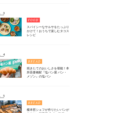
. 3
FOOD
スパイシーなサルサをたっぷり
かけて！おうちで楽しむタコス
レシピ
. 4
BREAD
焼きたてのおいしさを堪能！本
所吾妻橋駅『塩パン屋 パン・
メゾン』の塩パン
. 5
BREAD
榎本哲シェフが作りたいパンが