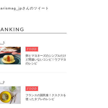
arismag_jpさんのツイート
RANKING
. 1
FOOD
卵とマヨネーズのシンプルだけ
ど間違いないコンビ！ウフマヨ
のレシピ
. 2
FOOD
フランスの国民食！クスクスを
使ったタブレのレシピ