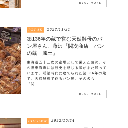
READ MORE
2022/11/21
BREAD
築136年の蔵で営む天然酵母のパ
ン屋さん。藤沢『関次商店 パン
の蔵 風土』
東海道五十三次の宿場として栄えた藤沢。そ
の旧東海道には歴史を感じる蔵がまだ残って
います。明治時代に建てられた築136年の蔵
で、天然酵母で作るパン屋、その名も
『関...
READ MORE
2022/10/24
COLUMN