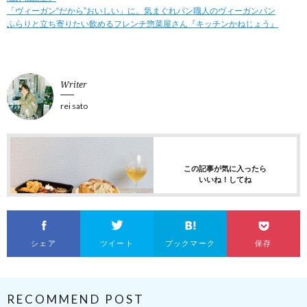
「ヴィーガン“だから”おいしい」に。気まぐれパン職人のヴィーガンパン
ふらりと立ち寄りたい飲めるフレンチ惣菜屋さん『キッチンかねじょう』
Writer
rei sato
この記事が気に入ったら
いいね！してね
シェア
ツイート
ブックマーク
保存
RECOMMEND POST