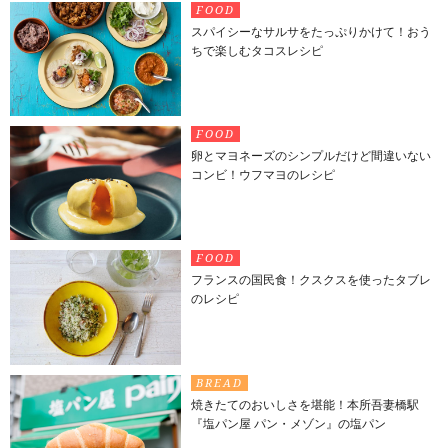
FOOD
スパイシーなサルサをたっぷりかけて！おう
ちで楽しむタコスレシピ
FOOD
卵とマヨネーズのシンプルだけど間違いない
コンビ！ウフマヨのレシピ
FOOD
フランスの国民食！クスクスを使ったタブレ
のレシピ
BREAD
焼きたてのおいしさを堪能！本所吾妻橋駅
『塩パン屋 パン・メゾン』の塩パン