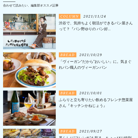
合わせて読みたい、編集部オススメ記事
COLUMN
2021/11/24
渋谷で、気持ちよく朝活ができるパン屋さん
って？『パン野ゆりの パン好...
BREAD
2021/10/29
「ヴィーガン“だから”おいしい」に。気まぐ
れパン職人のヴィーガンパン
BREAD
2021/10/01
ふらりと立ち寄りたい飲めるフレンチ惣菜屋
さん『キッチンかねじょう』
BREAD
2021/09/27
暮らしに“フレンチ”を彩る、ちょっぴり特別