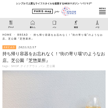
シンプルで上質なライフスタイルを提案するWEBマガジン “パリマグ”
HOME
BREAD
持ち帰り容器をお忘れなく！“街の寄り場”のようなお
店。芝公園『芝惣菜所』
BREAD
2021/12/17
持ち帰り容器をお忘れなく！“街の寄り場”のようなお
店。芝公園『芝惣菜所』
tags :
SHOP
,
テイクアウト
,
パン
,
芝公園