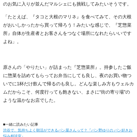
のお気に入りが並んだマルシェにも挑戦してみたいそうです。
「たとえば、『タコと大根のマリネ』を食べてみて、その大根
がおいしかったから買って帰ろう！みたいな感じで、『芝惣菜
所』自体が生産者とお客さんをつなぐ場所になれたらいいです
よね」。
原さんの「やりたい」が詰まった『芝惣菜所』。持参したご飯
に惣菜を詰めてもらってお弁当にしても良し、夜のお買い物つ
いでに1杯だけ飲んで帰るのも良し。どんな楽しみ方もウェルカ
ムだからこそ、何度行っても飽きない、まさに“街の寄り場”の
ような温かなお店でした。
■一緒に読みたい記事
渋谷で、気持ちよく朝活ができるパン屋さんって？『パン野ゆりの パン好きお
悩み相談室』