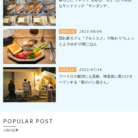
なサンドイッチ『サンダンデ...
BREAD
2021/08/06
隠れ家カフェ『プルミエメ』で味わう“ちょっ
とよそゆき”の朝ごはん
BREAD
2021/07/16
フードロス解消にも貢献。神楽坂に夜だけオ
ープンする『夜のパン屋さん』
POPULAR POST
人気の記事