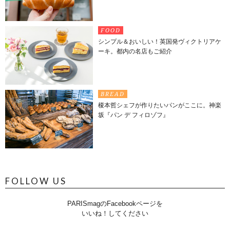
FOOD
シンプル＆おいしい！英国発ヴィクトリアケ
ーキ。都内の名店もご紹介
BREAD
榎本哲シェフが作りたいパンがここに。神楽
坂『パン デ フィロゾフ』
FOLLOW US
PARISmagのFacebookページを
いいね！してください